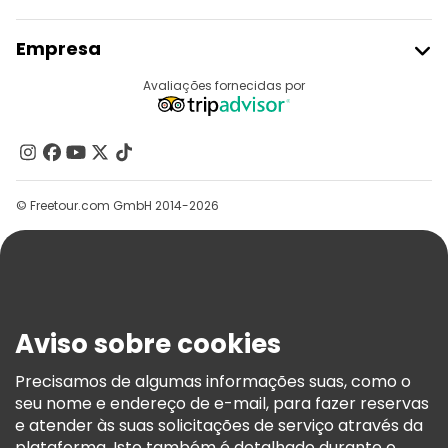
Aderir Ao Freetour
Empresa
Registo Do Fornecedor
Destinos
Avaliações fornecidas por
Programa De Afiliados
Quem Somos
Contacte-Nos
Grupos
© Freetour.com GmbH 2014-2026
Ajuda
Blog
Imprensa
Segurança E Privacidade
Aviso sobre cookies
Termos E Informações Legais
Política De Cookies
Precisamos de algumas informações suas, como o
seu nome e endereço de e-mail, para fazer reservas
Freetour Prémios
e atender às suas solicitações de serviço através da
Programa De Fidelidade
plataforma. Isto também é detalhado durante o