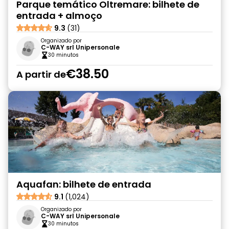
Parque temático Oltremare: bilhete de
entrada + almoço
9.3
(31)
Organizado por
C-WAY srl Unipersonale
30 minutos
€38.50
A partir de
Aquafan: bilhete de entrada
9.1
(1,024)
Organizado por
C-WAY srl Unipersonale
30 minutos