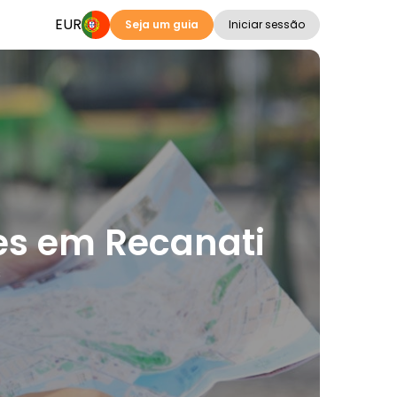
EUR
Seja um guia
Iniciar sessão
ões em Recanati
s