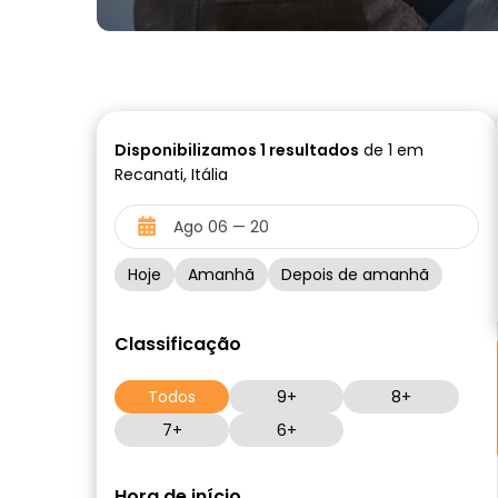
Disponibilizamos
1
resultados
de 1 em
Recanati, Itália
Hoje
Amanhã
Depois de amanhã
Classificação
Todos
9+
8+
7+
6+
Hora de início