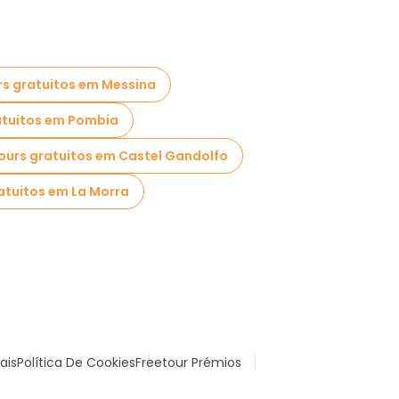
rs gratuitos em Messina
atuitos em Pombia
ours gratuitos em Castel Gandolfo
atuitos em La Morra
ais
Política De Cookies
Freetour Prémios