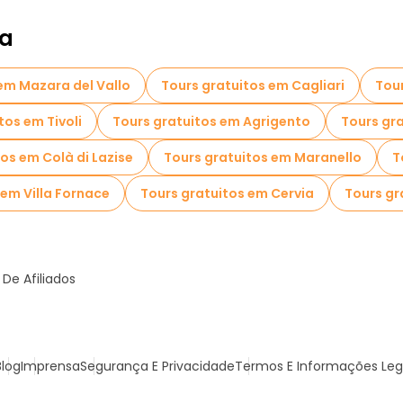
ia
em Mazara del Vallo
Tours gratuitos em Cagliari
Tou
tos em Tivoli
Tours gratuitos em Agrigento
Tours gr
os em Colà di Lazise
Tours gratuitos em Maranello
T
 em Villa Fornace
Tours gratuitos em Cervia
Tours gr
De Afiliados
Blog
Imprensa
Segurança E Privacidade
Termos E Informações Leg