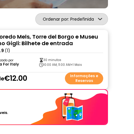
Ordenar por: Predefinida
loredo Mels, Torre del Borgo e Museu
o Gigli: Bilhete de entrada
.9
(1)
30 minutos
zado por
 For Italy
10:00 AM, 11:00 AM
+1 Mais
€12.00
Informações e
de
Reservas
veis.