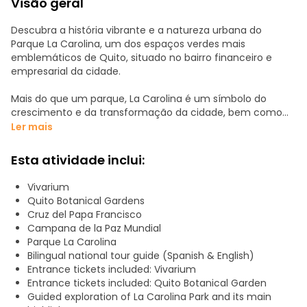
Visão geral
Descubra a história vibrante e a natureza urbana do
Parque La Carolina, um dos espaços verdes mais
emblemáticos de Quito, situado no bairro financeiro e
empresarial da cidade.
Mais do que um parque, La Carolina é um símbolo do
crescimento e da transformação da cidade, bem como
um ponto de encontro preferido tanto para os habitantes
Ler mais
locais como para os visitantes.
Esta atividade inclui:
Percorra os seus trilhos e recantos escondidos enquanto o
seu guia partilha histórias fascinantes sobre a sua
Vivarium
evolução, monumentos e significado cultural. Conheça
Quito Botanical Gardens
figuras influentes como Doña María Augusta Urrutia, cujo
Cruz del Papa Francisco
legado está profundamente ligado à história da cidade.
Campana de la Paz Mundial
Parque La Carolina
A experiência inclui visitas a atrações nas proximidades,
Bilingual national tour guide (Spanish & English)
como o Vivarium, o Jardim Botânico e áreas panorâmicas
Entrance tickets included: Vivarium
do parque onde a natureza, a cultura e a vida urbana se
Entrance tickets included: Quito Botanical Garden
fundem.
Guided exploration of La Carolina Park and its main