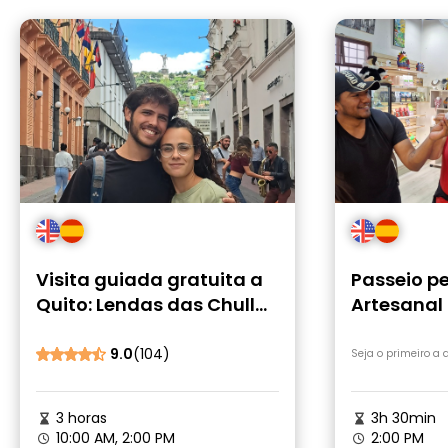
Visita guiada gratuita a
Passeio pe
Quito: Lendas das Chullas
Artesanal 
e das Cholas
Experiênci
Cerveja»
9.0
(104)
Seja o primeiro a
3 horas
3h 30min
10:00 AM, 2:00 PM
2:00 PM