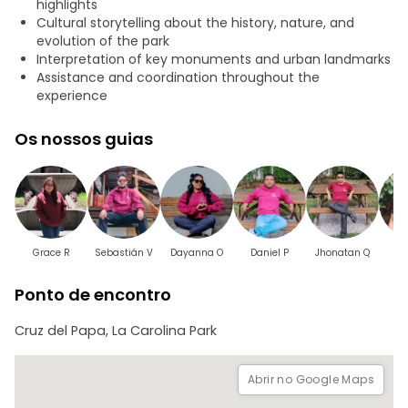
highlights
Perfeito para famílias, casais e viajantes interessados em
Cultural storytelling about the history, nature, and
cultura, este passeio oferece uma forma revigorante de
evolution of the park
conhecer Quito numa perspetiva local e histórica,
Interpretation of key monuments and urban landmarks
enquanto desfruta de um dos seus parques urbanos mais
Assistance and coordination throughout the
importantes.
experience
Os nossos guias
Grace R
Sebastián V
Dayanna O
Daniel P
Jhonatan Q
Ma
Ponto de encontro
Cruz del Papa, La Carolina Park
Abrir no Google Maps