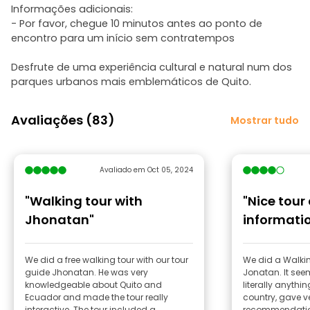
Informações adicionais:
- Por favor, chegue 10 minutos antes ao ponto de
encontro para um início sem contratempos
Desfrute de uma experiência cultural e natural num dos
parques urbanos mais emblemáticos de Quito.
Avaliações (83)
Mostrar tudo
Avaliado em Oct 05, 2024
"Walking tour with
"Nice tour 
Jhonatan"
informati
We did a free walking tour with our tour
We did a Walkin
guide Jhonatan. He was very
Jonatan. It seems that he knows
knowledgeable about Quito and
literally anythi
Ecuador and made the tour really
country, gave 
interactive. The tour included a
recommendations