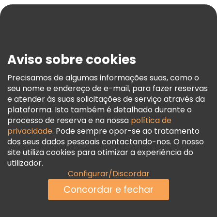
Blog
Imprensa
Segurança E Privacidade
Aviso sobre cookies
Termos E Informações Legais
Política De Cookies
Precisamos de algumas informações suas, como o
seu nome e endereço de e-mail, para fazer reservas
Freetour Prémios
e atender às suas solicitações de serviço através da
Programa De Fidelidade
plataforma. Isto também é detalhado durante o
processo de reserva e na nossa
política de
privacidade
. Pode sempre opor-se ao tratamento
dos seus dados pessoais contactando-nos. O nosso
site utiliza cookies para otimizar a experiência do
utilizador.
Configurar/Discordar
Concordar e fechar