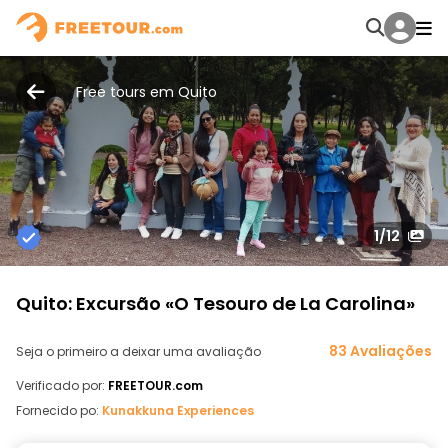
Free tours em Quito
1
/12
Quito: Excursão «O Tesouro de La Carolina»
83 Avaliações
Seja o primeiro a deixar uma avaliação
Verificado por:
FREETOUR.com
Fornecido po:
Kunakkuna Experiences