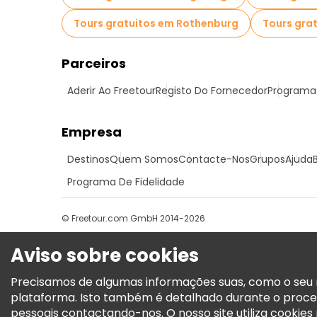
Tours gratuitos em Rothenburg
Tours gra
Parceiros
Aderir Ao Freetour
Registo Do Fornecedor
Programa 
Empresa
Destinos
Quem Somos
Contacte-Nos
Grupos
Ajuda
Programa De Fidelidade
© Freetour.com GmbH 2014-2026
Aviso sobre cookies
Precisamos de algumas informações suas, como o seu n
plataforma. Isto também é detalhado durante o proce
pessoais contactando-nos. O nosso site utiliza cookies p