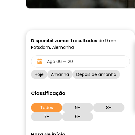
Disponibilizamos
1
resultados
de 9 em
Potsdam, Alemanha
Hoje
Amanhã
Depois de amanhã
Classificação
Todos
9+
8+
7+
6+
Hora de início