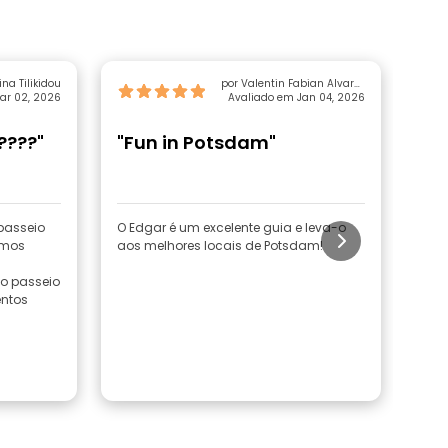
por Athina Tilikidou
por Valentin Fabian Alvarez
ar 02, 2026
Avaliado em Jan 04, 2026
Sanchez
????"
"Fun in Potsdam"
"G
Po
 passeio
O Edgar é um excelente guia e leva-o
O E
amos
aos melhores locais de Potsdam!
Pots
pres
 o passeio
entos