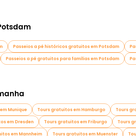
 Potsdam
am
Passeios a pé históricos gratuitos em Potsdam
Pa
Passeios a pé gratuitos para famílias em Potsdam
Pa
emanha
s em Munique
Tours gratuitos em Hamburgo
Tours gr
tos em Dresden
Tours gratuitos em Friburgo
Tours g
uitos em Mannheim
Tours gratuitos em Muenster
Tou