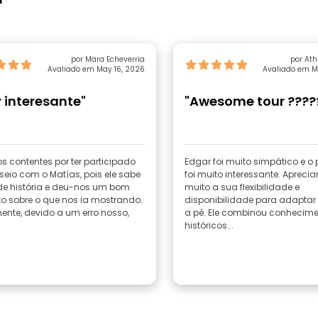
por Mara Echeverria
Avaliado em May 16, 2026
Avaliado em M
 interesante"
"Awesome tour ????
 contentes por ter participado
Edgar foi muito simpático e o
seio com o Matías, pois ele sabe
foi muito interessante. Apreci
de história e deu-nos um bom
muito a sua flexibilidade e
to sobre o que nos ia mostrando.
disponibilidade para adaptar
mente, devido a um erro nosso,
a pé. Ele combinou conhecim
históricos...