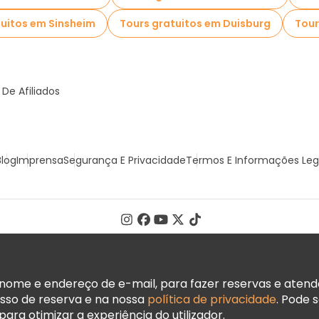
tuitos em Sinsheim
Tours gratuitos em Duisburg
Tour
De Afiliados
Blog
Imprensa
Segurança E Privacidade
Termos E Informações Leg
ome e endereço de e-mail, para fazer reservas e atender
sso de reserva e na nossa
política de privacidade
. Pode 
ara otimizar a experiência do utilizador.