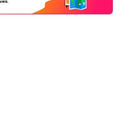
veis.