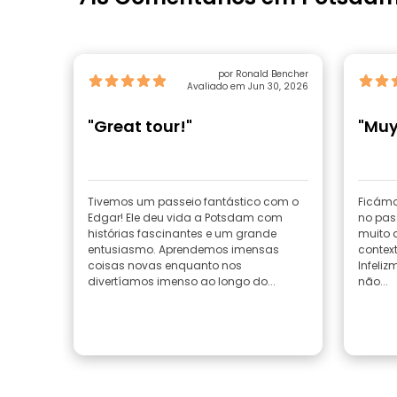
por Ronald Bencher
Avaliado em Jun 30, 2026
"Great tour!"
"Muy
Tivemos um passeio fantástico com o
Ficámos
Edgar! Ele deu vida a Potsdam com
no pas
histórias fascinantes e um grande
muito 
entusiasmo. Aprendemos imensas
contex
coisas novas enquanto nos
Infeliz
divertíamos imenso ao longo do...
não...