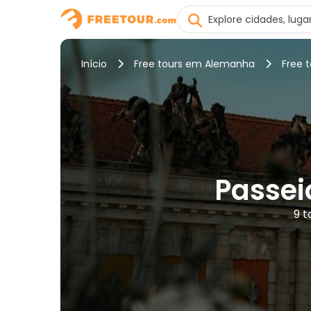
Início
Free tours em Alemanha
Free 
Passei
9 