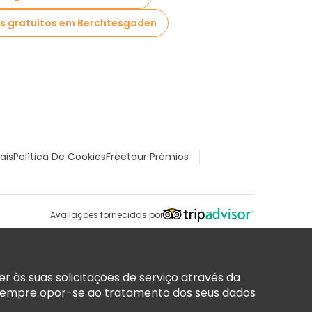
s gratuitos em Berchtesgaden
ais
Política De Cookies
Freetour Prémios
Avaliações fornecidas por
 às suas solicitações de serviço através da
sempre opor-se ao tratamento dos seus dados