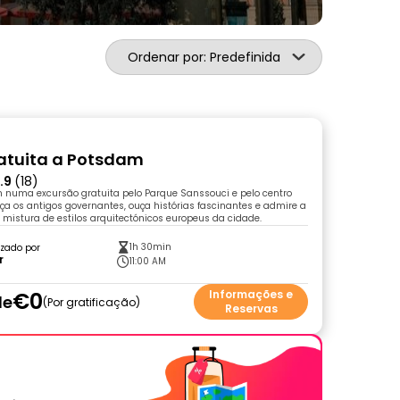
Ordenar por: Predefinida
ratuita a Potsdam
.9
(18)
m numa excursão gratuita pelo Parque Sanssouci e pelo centro
eça os antigos governantes, ouça histórias fascinantes e admire a
mistura de estilos arquitectónicos europeus da cidade.
1h 30min
zado por
r
11:00 AM
€0
Informações e
de
Por gratificação
Reservas