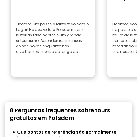
Tivemos um passeio fantástico com o
Ficámos cont
Edgar! Ele deu vida a Potsdam com
no passeio c
histórias fascinantes e um grande
muito de his
entusiasmo. Aprendemos imensas
contexto sob
coisas novas enquanto nos
mostrando. I
divertíamos imenso ao longo do...
erro nosso, nã
8 Perguntas frequentes sobre tours
gratuitos em Potsdam
Que pontos de referência são normalmente