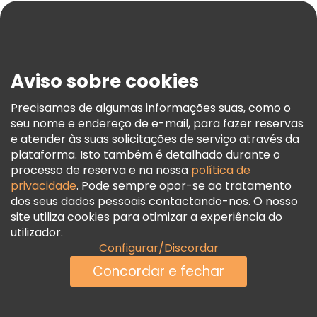
Blog
Imprensa
Segurança E Privacidade
Aviso sobre cookies
Termos E Informações Legais
Política De Cookies
Precisamos de algumas informações suas, como o
seu nome e endereço de e-mail, para fazer reservas
Freetour Prémios
e atender às suas solicitações de serviço através da
Programa De Fidelidade
plataforma. Isto também é detalhado durante o
processo de reserva e na nossa
política de
privacidade
. Pode sempre opor-se ao tratamento
dos seus dados pessoais contactando-nos. O nosso
site utiliza cookies para otimizar a experiência do
utilizador.
Configurar/Discordar
Concordar e fechar