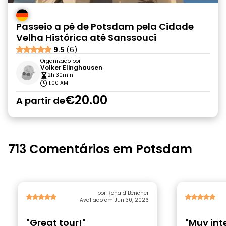
Passeio a pé de Potsdam pela Cidade
Velha Histórica até Sanssouci
9.5
(6)
Organizado por
Volker Elinghausen
2h 30min
11:00 AM
€20.00
A partir de
713 Comentários em Potsdam
por Ronald Bencher
Avaliado em Jun 30, 2026
"Great tour!"
"Muy int