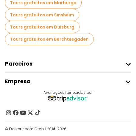
Tours gratuitos em Marburgo
Tours gratuitos em Sinsheim
Tours gratuitos em Duisburg
Tours gratuitos em Berchtesgaden
Parceiros
Aderir Ao Freetour
Empresa
Registo Do Fornecedor
Destinos
Avaliações fornecidas por
Programa De Afiliados
Quem Somos
Contacte-Nos
Grupos
© Freetour.com GmbH 2014-2026
Ajuda