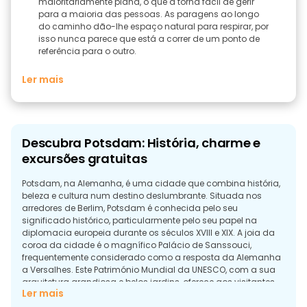
maioritariamente plana, o que a torna fácil de gerir
para a maioria das pessoas. As paragens ao longo
do caminho dão-lhe espaço natural para respirar, por
isso nunca parece que está a correr de um ponto de
referência para o outro.
Ler mais
Descubra Potsdam: História, charme e
excursões gratuitas
Potsdam, na Alemanha, é uma cidade que combina história,
beleza e cultura num destino deslumbrante. Situada nos
arredores de Berlim, Potsdam é conhecida pelo seu
significado histórico, particularmente pelo seu papel na
diplomacia europeia durante os séculos XVIII e XIX. A joia da
coroa da cidade é o magnífico Palácio de Sanssouci,
frequentemente considerado como a resposta da Alemanha
a Versalhes. Este Património Mundial da UNESCO, com a sua
arquitetura grandiosa e belos jardins, oferece aos visitantes
Ler mais
um vislumbre da vida opulenta dos reis da Prússia.