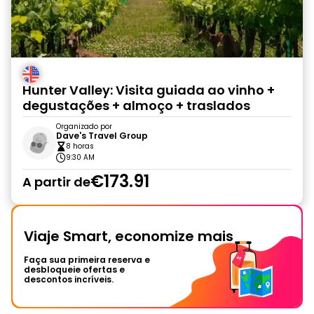
Hunter Valley: Visita guiada ao vinho +
degustações + almoço + traslados
Organizado por
Dave's Travel Group
8 horas
9:30 AM
€173.91
A partir de
Viaje Smart, economize mais
Faça sua primeira reserva e
desbloqueie ofertas e
descontos incríveis.