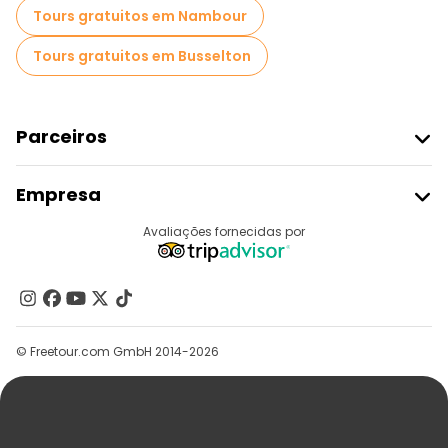
Tours gratuitos em Nambour
Tours gratuitos em Busselton
Parceiros
Aderir Ao Freetour
Empresa
Registo Do Fornecedor
Destinos
Avaliações fornecidas por
Programa De Afiliados
Quem Somos
Contacte-Nos
Grupos
© Freetour.com GmbH 2014-2026
Ajuda
Blog
Imprensa