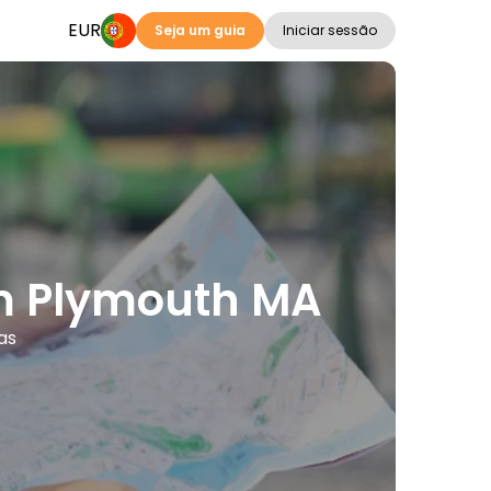
EUR
Seja um guia
Iniciar sessão
em Plymouth MA
as