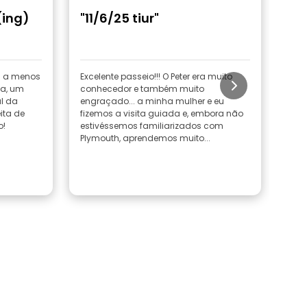
(ing)
"11/6/25 tiur"
"Br
s a menos
Excelente passeio!!! O Peter era muito
O no
ia, um
conhecedor e também muito
Apes
al da
engraçado... a minha mulher e eu
a ex
ita de
fizemos a visita guiada e, embora não
condições. U
o!
estivéssemos familiarizados com
Pete
Plymouth, aprendemos muito...
a ge