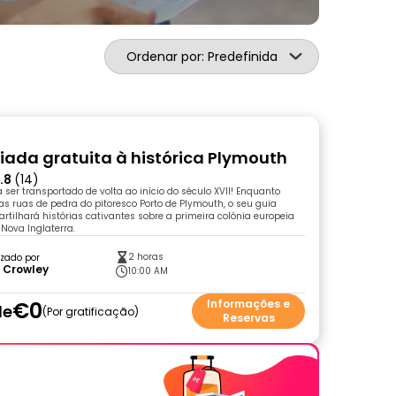
Ordenar por: Predefinida
uiada gratuita à histórica Plymouth
.8
(14)
 ser transportado de volta ao início do século XVII! Enquanto
 ruas de pedra do pitoresco Porto de Plymouth, o seu guia
artilhará histórias cativantes sobre a primeira colónia europeia
Nova Inglaterra.
2 horas
zado por
 Crowley
10:00 AM
€0
Informações e
de
Por gratificação
Reservas