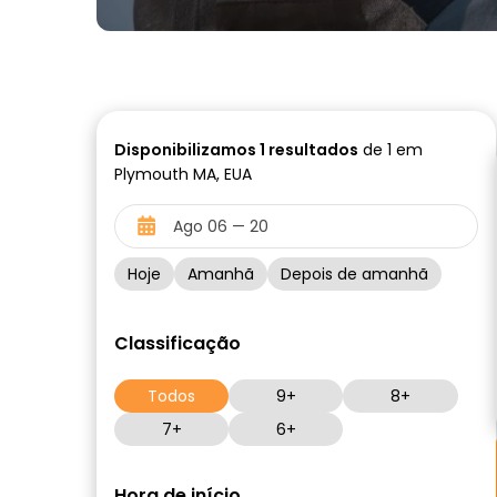
Disponibilizamos
1
resultados
de 1 em
Plymouth MA, EUA
Hoje
Amanhã
Depois de amanhã
Classificação
Todos
9+
8+
7+
6+
Hora de início