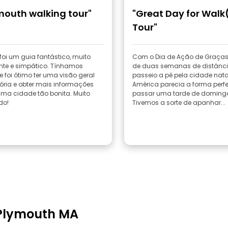
mouth walking tour"
"Great Day for Walk
Tour"
 foi um guia fantástico, muito
Com o Dia de Ação de Graça
ente e simpático. Tínhamos
de duas semanas de distânc
 e foi ótimo ter uma visão geral
passeio a pé pela cidade nat
ória e obter mais informações
América parecia a forma perfe
a cidade tão bonita. Muito
passar uma tarde de doming
do!
Tivemos a sorte de apanhar...
 Plymouth MA