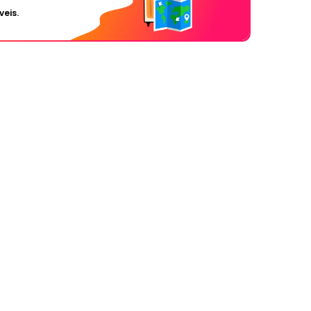
veis.