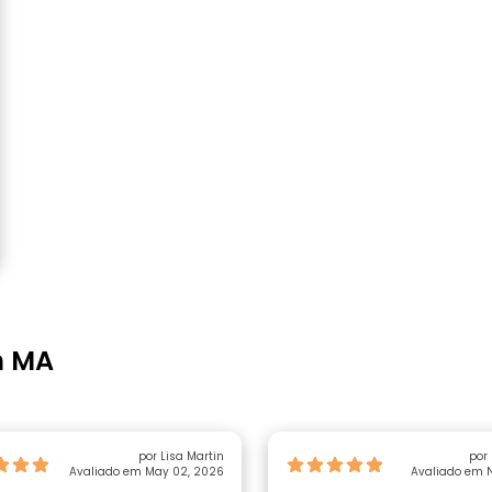
h MA
por Lisa Martin
por
Avaliado em May 02, 2026
Avaliado em N