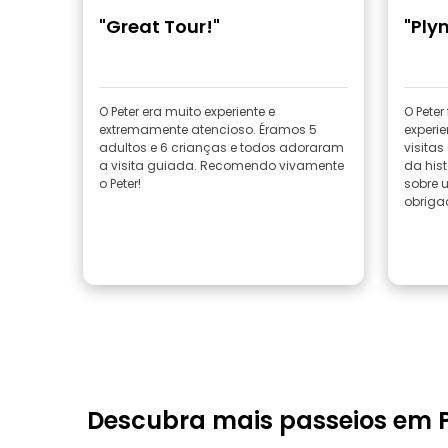
"Great Tour!"
"Ply
O Peter era muito experiente e
O Peter
extremamente atencioso. Éramos 5
experi
adultos e 6 crianças e todos adoraram
visitas
a visita guiada. Recomendo vivamente
da hist
o Peter!
sobre um
obriga
Descubra mais passeios em