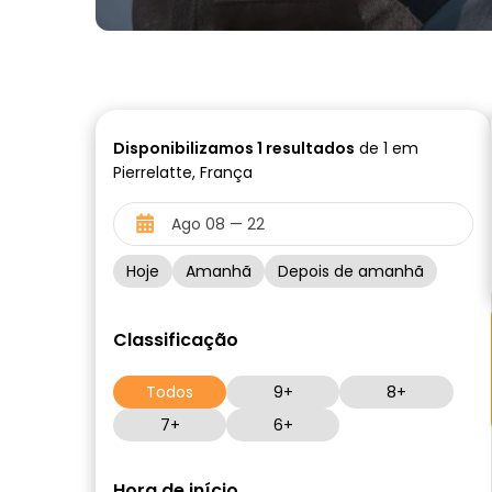
Disponibilizamos
1
resultados
de 1 em
Pierrelatte, França
Hoje
Amanhã
Depois de amanhã
Classificação
Todos
9+
8+
7+
6+
Hora de início