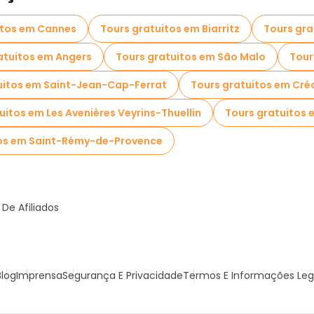
itos em Cannes
Tours gratuitos em Biarritz
Tours gra
atuitos em Angers
Tours gratuitos em São Malo
Tour
uitos em Saint-Jean-Cap-Ferrat
Tours gratuitos em Cré
uitos em Les Avenières Veyrins-Thuellin
Tours gratuitos
tos em Saint-Rémy-de-Provence
De Afiliados
Blog
Imprensa
Segurança E Privacidade
Termos E Informações Leg