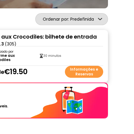
Ordenar por: Predefinida
 aux Crocodiles: bilhete de entrada
.3
(305)
zado por
erme aux
30 minutos
odiles
€19.50
Informações e
de
Reservas
veis.