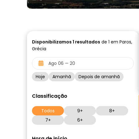
Disponibilizamos
1
resultados
de 1 em Paros,
Grécia
Hoje
Amanhã
Depois de amanhã
Classificação
Todos
9+
8+
7+
6+
Hora de início