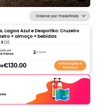
Ordenar por: Predefinida
s, Lagoa Azul e Despotiko: Cruzeiro
nteiro + almoço + bebidas
.9
(2)
zado por
8 horas
de Vanzo
€130.00
Informações e
de
Reservas
veis.