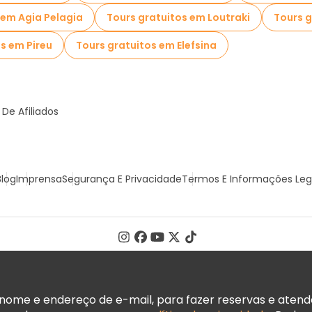
 em Agia Pelagia
Tours gratuitos em Loutraki
Tours g
s em Pireu
Tours gratuitos em Elefsina
De Afiliados
Blog
Imprensa
Segurança E Privacidade
Termos E Informações Leg
ome e endereço de e-mail, para fazer reservas e atender