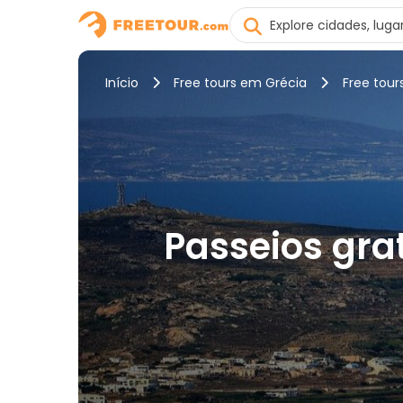
Início
Free tours em Grécia
Free tour
Passeios grat