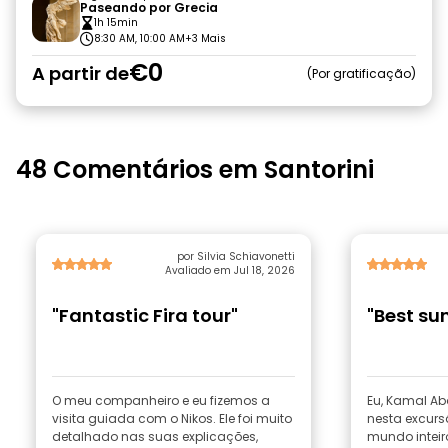
Paseando por Grecia
1h 15min
8:30 AM, 10:00 AM
+3 Mais
€0
A partir de
Por gratificação
48 Comentários em Santorini
por Silvia Schiavonetti
Avaliado em Jul 18, 2026
"Fantastic Fira tour"
"Best sun
O meu companheiro e eu fizemos a
Eu, Kamal Ab
visita guiada com o Nikos. Ele foi muito
nesta excurs
detalhado nas suas explicações,
mundo inteir