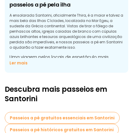
passeios a pé pela ilha
A ensolarada Santorini, oficialmente Thira, é a maior e talvez a
mais bela das Ilhas Cíclades, localizada no Mar Egeu, a
sudeste da Grécia continental. Vistas de tirar o fôlego de
penhascos altos, igrejas caiadas de branco com cúpulas
azuis brilhantes e tesouros arqueológicos de uma civilização
perdida são imperdíveis, e nossos passeios a pé em Santorini
o ajudarão a fazer exatamente isso.
Uma viagem pelos locais de espetáculo mais
deslumbrantes de Santorini
Ler mais
Cada canto de Santorini está repleto de história e beleza
natural, desde ruínas antigas até praias pitorescas. Este lugar
oferece muitas atracções que o irão seduzir a visitar Santorini.
Descubra mais passeios em
Cidade de Fira (Thira)
Santorini
Fira, a capital de Santorini, é um lugar de casas caiadas de
branco, ruas sinuosas, pequenas praças e igrejas com
cúpulas azuis. A cidade ergue-se sobre falésias de 300
metros de altura, à beira de uma enorme caldeira, e chegar
Passeios a pé gratuitos essenciais em Santorini
até ela a partir do pequeno porto de Skala não é assim tão
fácil. Para o fazer, terá de subir 587 degraus.
Passeios a pé históricos gratuitos em Santorini