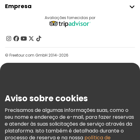
Aderir Ao Freetour
Empresa
Registo Do Fornecedor
Destinos
Avaliações fornecidas por
Programa De Afiliados
Quem Somos
Contacte-Nos
Grupos
© Freetour.com GmbH 2014-2026
Ajuda
Blog
Imprensa
Segurança E Privacidade
Aviso sobre cookies
Termos E Informações Legais
Política De Cookies
Precisamos de algumas informações suas, como o
seu nome e endereço de e-mail, para fazer reservas
Freetour Prémios
e atender às suas solicitações de serviço através da
Programa De Fidelidade
plataforma. Isto também é detalhado durante o
processo de reserva e na nossa
política de