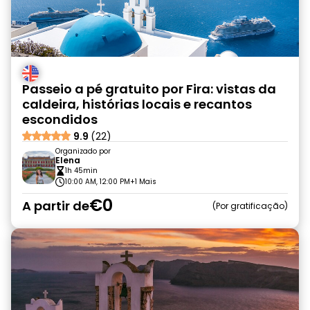
Passeio a pé gratuito por Fira: vistas da
caldeira, histórias locais e recantos
escondidos
9.9
(22)
Organizado por
Elena
1h 45min
10:00 AM, 12:00 PM
+1 Mais
€0
A partir de
Por gratificação