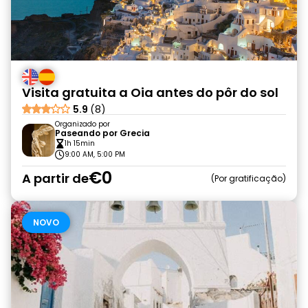
Visita gratuita a Oia antes do pôr do sol
5.9
(8)
Organizado por
Paseando por Grecia
1h 15min
9:00 AM, 5:00 PM
€0
A partir de
Por gratificação
NOVO