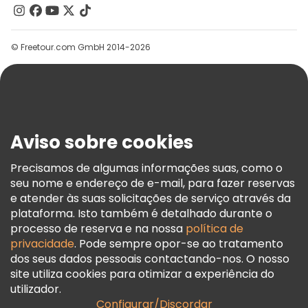
Contacte-Nos
Grupos
© Freetour.com GmbH 2014-2026
Ajuda
Blog
Imprensa
Segurança E Privacidade
Aviso sobre cookies
Termos E Informações Legais
Política De Cookies
Precisamos de algumas informações suas, como o
seu nome e endereço de e-mail, para fazer reservas
Freetour Prémios
e atender às suas solicitações de serviço através da
Programa De Fidelidade
plataforma. Isto também é detalhado durante o
processo de reserva e na nossa
política de
privacidade
. Pode sempre opor-se ao tratamento
dos seus dados pessoais contactando-nos. O nosso
site utiliza cookies para otimizar a experiência do
utilizador.
Configurar/Discordar