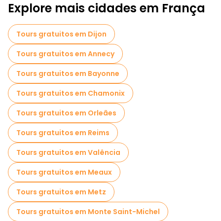
Explore mais cidades em França
Passeios de Pub Crawl em Paris
Atividades esportivas em Paris
Tours gratuitos em Dijon
Passeios autoguiados em Paris
Tours gratuitos em Annecy
Jogos de fuga em Paris
Tours gratuitos em Bayonne
Visitas gratuitas à guerra em Paris
Tours gratuitos em Chamonix
Passeios fotográficos em Paris
Tours gratuitos em Orleães
Cruzeiros em Paris
Tours gratuitos em Reims
Visitas guiadas gratuitas a locais assustadores e lendários em Paris
Tours gratuitos em Valência
Museus em Paris
Tours gratuitos em Meaux
Visita guiada gratuita à cidade velha Paris
Tours gratuitos em Metz
Visitas ao mercado em Paris
Tours gratuitos em Monte Saint-Michel