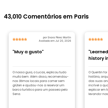
43,010 Comentários em Paris
por Enara Pérez Martín
Avaliado em Jul 20, 2026
"Muy a gusto"
"Learne
history i
O nosso guia, o Lucas, explicou tudo
O Quentin foi
muito bem. Além disso, recomendou-
história, arq
nos ótimos locais para comer sem
das suas ane
glúten e ajudou-nos a reservar um
incrível o qu
barco turístico para um passeio pelo
explicar em 
Sena.
levando-nos.