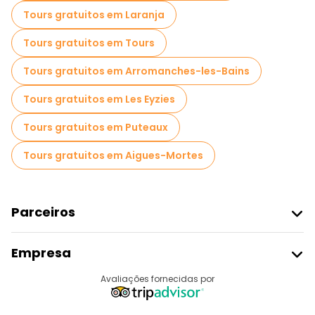
Visitas de degustação locais em Paris
Tours gratuitos em Laranja
Passeios gratuitos de um dia em Paris
Tours gratuitos em Tours
Passeios a pé noturnos gratuitos em Paris
Tours gratuitos em Arromanches-les-Bains
Passeios de bicicleta em Paris
Tours gratuitos em Les Eyzies
Passeios gastronômicos em Paris
Tours gratuitos em Puteaux
Passeios gratuitos perto Louvre Museum
Tours gratuitos em Aigues-Mortes
Passeios gratuitos perto Eiffel Tower
Passeios gratuitos perto Conciergerie
Parceiros
Aderir Ao Freetour
Empresa
Registo Do Fornecedor
Destinos
Avaliações fornecidas por
Programa De Afiliados
Quem Somos