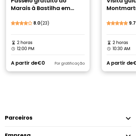
Passeio gratuito do
Visita gui
Marais à Bastilha em
Montmartr
Paris
boémio de
8.0
(23)
9.7
2 horas
2 horas
12:00 PM
10:30 AM
A partir de
€0
A partir de
Por gratificação
Parceiros
Aderir Ao Freetour
Empresa