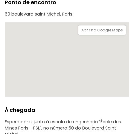
Ponto de encontro
Todos a bordo desta viagem ao passado para descobrir
60 boulevard saint Michel, Paris
Paris sob a luz da Segunda Guerra Mundial! E para aqueles
que quiserem, podemos tomar uma bebida juntos no final!
Abrir no Google Maps
À chegada
Espero por si junto à escola de engenharia "École des
Mines Paris - PSL", no número 60 do Boulevard Saint