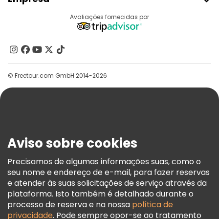
Registo Do Fornecedor
Destinos
Avaliações fornecidas por
Programa De Afiliados
Quem Somos
Contacte-Nos
Grupos
© Freetour.com GmbH 2014-2026
Ajuda
Blog
Imprensa
Segurança E Privacidade
Aviso sobre cookies
Termos E Informações Legais
Política De Cookies
Precisamos de algumas informações suas, como o
seu nome e endereço de e-mail, para fazer reservas
Freetour Prémios
e atender às suas solicitações de serviço através da
Programa De Fidelidade
plataforma. Isto também é detalhado durante o
processo de reserva e na nossa
política de
privacidade
. Pode sempre opor-se ao tratamento