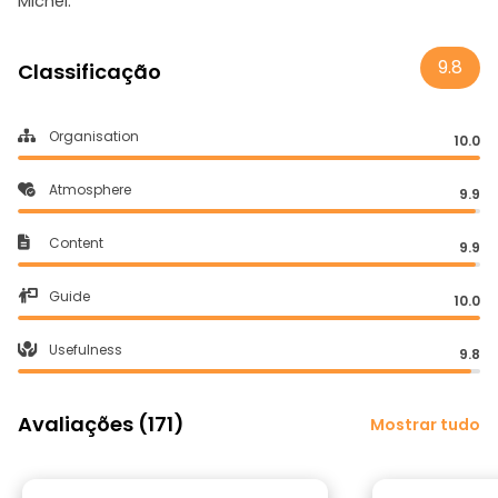
Michel.
9.8
Classificação
Organisation
10.0
Atmosphere
9.9
Content
9.9
Guide
10.0
Usefulness
9.8
Avaliações (171)
Mostrar tudo