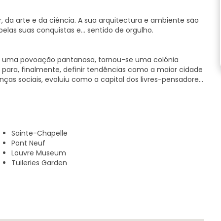
or, da arte e da ciência. A sua arquitectura e ambiente são
las suas conquistas e... sentido de orgulho.
 uma povoação pantanosa, tornou-se uma colónia
para, finalmente, definir tendências como a maior cidade
ças sociais, evoluiu como a capital dos livres-pensadores
 a paisagem política da civilização ocidental. Com o seu
avenidas tornaram-se um modelo para muitas outras
eus pontos fortes, acrescentando um toque de
Sainte-Chapelle
Pont Neuf
or isso, porque não ter uma ajuda enquanto mergulha? A
Louvre Museum
ossos guias locais a levá-lo numa viagem fascinante pelos
Tuileries Garden
!