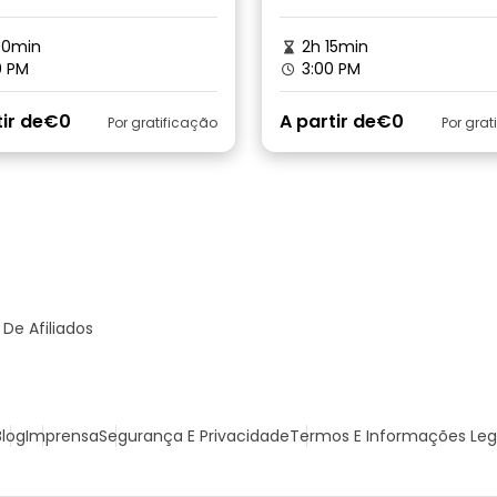
30min
2h 15min
0 PM
3:00 PM
ir de
€0
A partir de
€0
Por gratificação
Por grat
De Afiliados
Blog
Imprensa
Segurança E Privacidade
Termos E Informações Leg