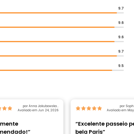
9.7
9.6
9.6
9.7
9.5
por Anna Jakubowska-
por Sophi
Avaliado em Jun 24, 2026
Stramek
Avaliado em May
amente
“Excelente passeio p
mendado!”
bela Paris”