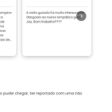
Vampiro»
A visita guiada foi muito interessante.
Fizemo
 a
Obrigado ao nosso simpático guia,
Paris. 
ade
Jay. Bom trabalho????
moment
rma
várias 
isas
televi
 os
locais
uda de
visitar
a manhã
grande
o;
ninguém. Após o passeio,
Ler m
uma bo
histór
ão puder chegar. Ser reportado com uma não