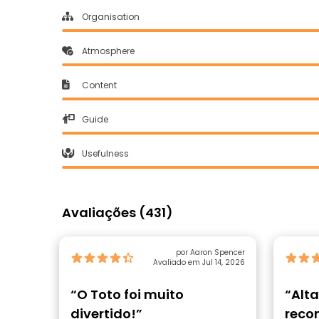
Organisation
Atmosphere
Content
Guide
Usefulness
Avaliações (431)
por Aaron Spencer
Avaliado em Jul 14, 2026
“O Toto foi muito
“Alt
divertido!”
reco