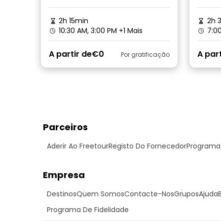
2h 15min
2h 
10:30 AM, 3:00 PM
+1 Mais
7:0
A partir de
€0
A part
Por gratificação
Parceiros
Aderir Ao Freetour
Registo Do Fornecedor
Programa 
Empresa
Destinos
Quem Somos
Contacte-Nos
Grupos
Ajuda
Programa De Fidelidade