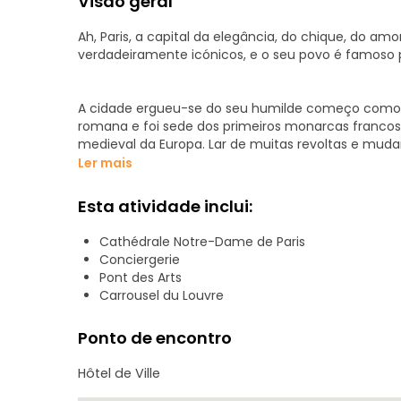
Visão geral
Ah, Paris, a capital da elegância, do chique, do am
verdadeiramente icónicos, e o seu povo é famoso pe
A cidade ergueu-se do seu humilde começo como
romana e foi sede dos primeiros monarcas francos 
medieval da Europa. Lar de muitas revoltas e mudan
e... a mais famosa revolução, mudando para sempre
Ler mais
último exagero no século XIX, as suas elegantes 
cidades. Actualmente, Paris mantém muitos dos s
Esta atividade inclui:
modernidade.
Cathédrale Notre-Dame de Paris
Conciergerie
Tudo isto pode tornar-se um pouco avassalador, p
Pont des Arts
Talkative garante-lhe isso e muito mais, com os n
Carrousel du Louvre
monumentos e histórias mais importantes de Paris
Ponto de encontro
Hôtel de Ville