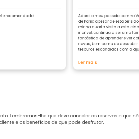
nte recomendado!
Adorei o meu passeio com «o 
de Paris; apesar de esta ter sido
minha quarta visita a esta cid
incrível, continua a ser uma fo
fantástica de aprender e ver co
novas, bem como de descobrir
tesouros escondidos com a aj
especialistas locais. Tive um
maravilhosa e diverti-me imens
Ler mais
recomendo vivamente.
mento. Lembramos-lhe que deve cancelar as reservas a que n
liente e os benefícios de que pode desfrutar.