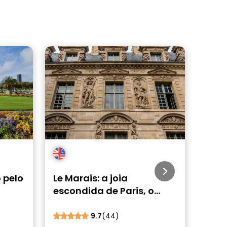
 pelo
Le Marais: a joia
Pari
escondida de Paris, o
Revo
bairro judeu por
Tour
Walkative
9.7
(44)