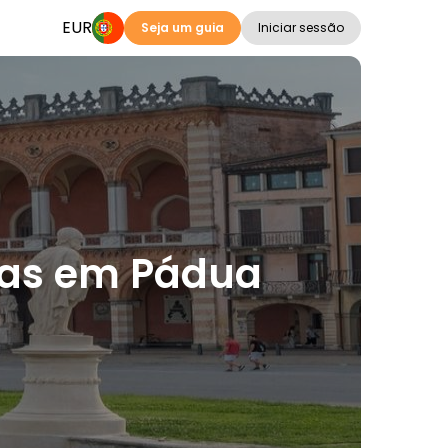
EUR
Seja um guia
Iniciar sessão
lias em Pádua