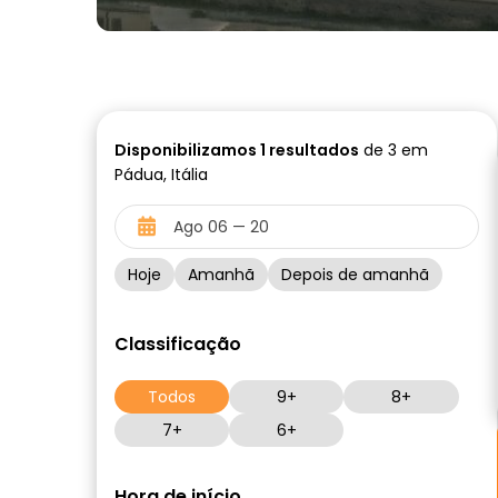
Disponibilizamos
1
resultados
de 3 em
Pádua, Itália
Hoje
Amanhã
Depois de amanhã
Classificação
Todos
9+
8+
7+
6+
Hora de início