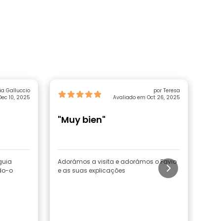
ia Galluccio
por Teresa
ec 10, 2025
Avaliado em Oct 26, 2025
"Muy bien"
"T
guia
Adorámos a visita e adorámos o Favio
O Cé
do-o
e as suas explicações
Éra
isso
agra
rec