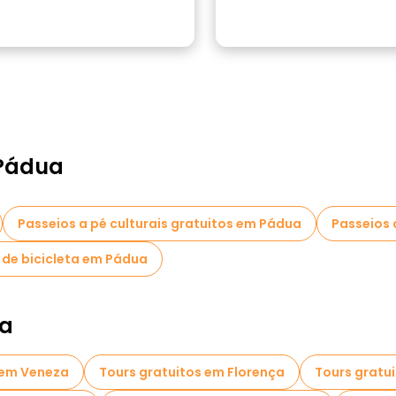
 Pádua
Passeios a pé culturais gratuitos em Pádua
Passeios 
 de bicicleta em Pádua
ia
 em Veneza
Tours gratuitos em Florença
Tours gratu