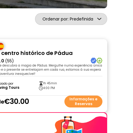
Ordenar por: Predefinida
o centro histórico de Pádua
.0
(55)
 e descubra a magia de Pádua. Mergulhe numa experiência única
 e o presente se entrelaçam em cada rua, estamos à sua espera
 aventura inesquecível!
1h 45min
zado por
ving Tours
4:00 PM
€30.00
Informações e
de
Reservas