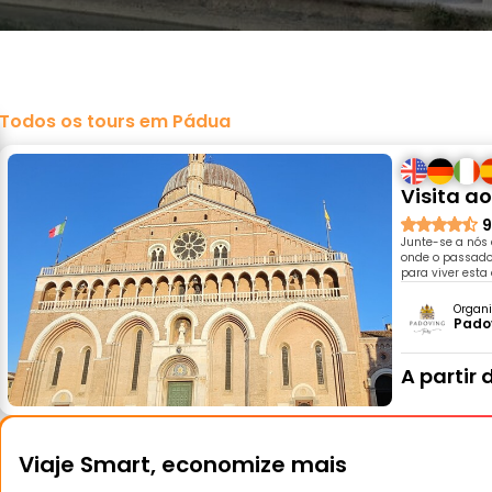
Todos os tours em Pádua
Visita a
9
Junte-se a nós
onde o passado
para viver esta
Organi
Pado
A partir 
Viaje Smart, economize mais