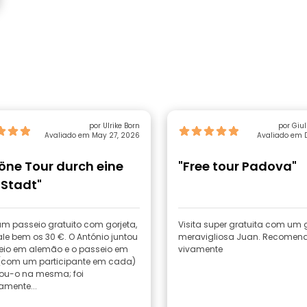
por Ulrike Born
por Giul
Avaliado em May 27, 2026
Avaliado em D
öne Tour durch eine
"Free tour Padova"
 Stadt"
um passeio gratuito com gorjeta,
Visita super gratuita com um 
le bem os 30 €. O António juntou
meravigliosa Juan. Recomen
eio em alemão e o passeio em
vivamente
 (com um participante em cada)
izou-o na mesma; foi
amente...