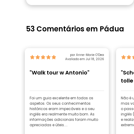
53 Comentários em Pádua
por Anne-Marie O’Dea
Avaliado em Jul 18, 2026
"Walk tour w Antonio"
"Sch
tolle
Foi um guia excelente em todos os
Não é 
aspetos. Os seus conhecimentos
mas va
históricos eram impecáveis e o seu
o pass
inglês era realmente muito bom. As
inglês
informações adicionais foram muito
e real
apreciadas e úteis....
extrem