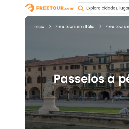
Início
Free tours em Itália
Free tours
Passeios a p