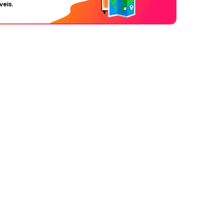
veis.