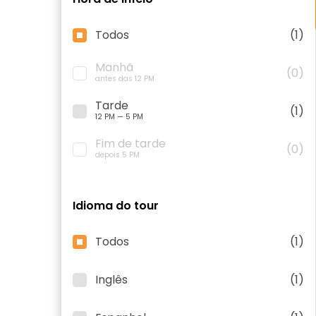
Todos
(1)
Manhã
(0)
antes das 12 PM
Tarde
(1)
12 PM — 5 PM
Fim de tarde
(0)
depois 5 PM
Idioma do tour
Todos
(1)
Inglês
(1)