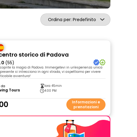
Ordina per: Predefinito
 centro storico di Padova
.0
(55)
 scoprite la magia di Padova. Immergetevi in un'esperienza unica
presente si intrecciano in ogni strada, vi aspettiamo per vivere
ticabile avventura!
1ora 45min
o da
ving Tours
4:00 PM
00
Informazioni e
prenotazioni