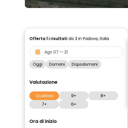
Offerta
1 i
risultati
da 3 in Padova, Italia
Oggi
Domani
Dopodomani
Valutazione
Qualsiasi
9+
8+
7+
6+
Ora di inizio