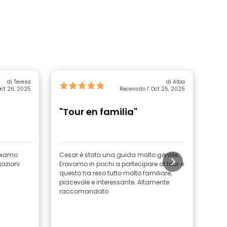
di Teresa
di Alba
Oct 26, 2025
Recensito l’ Oct 25, 2025
"Tour en familia"
"A
bbiamo
Cesar è stato una guida molto gentile.
Otti
gazioni
Eravamo in pochi a partecipare al tour e
gruppi. Buone indicaz
questo ha reso tutto molto familiare,
stori
piacevole e interessante. Altamente
raccomandato