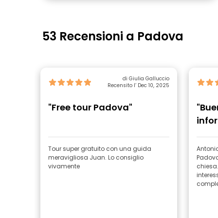
53 Recensioni a Padova
di Giulia Galluccio
Recensito l’ Dec 10, 2025
"Free tour Padova"
"Bue
info
Tour super gratuito con una guida
Antonio
meravigliosa Juan. Lo consiglio
Padova,
vivamente
chiesa.
interes
complet