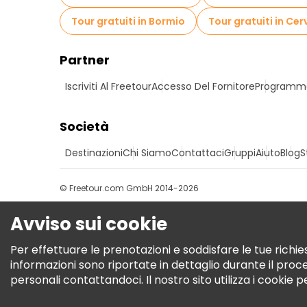
Tour gratuiti in Bormio
Tour gratuiti in Cer
Partner
Iscriviti Al Freetour
Accesso Del Fornitore
Programma 
Società
Destinazioni
Chi Siamo
Contattaci
Gruppi
Aiuto
Blog
S
© Freetour.com GmbH 2014-2026
Avviso sui cookie
Per effettuare le prenotazioni e soddisfare le tue richies
informazioni sono riportate in dettaglio durante il pro
personali contattandoci. Il nostro sito utilizza i cookie 