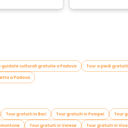
e guidate culturali gratuite a Padova
Tour a piedi gratuit
cletta a Padova
Tour gratuiti in Bari
Tour gratuiti in Pompei
Tour g
Valmontone
Tour gratuiti in Varese
Tour gratuiti in Vic