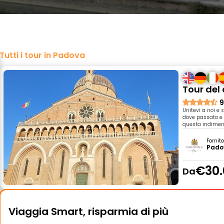
Tutti i tour in Padova
Tour del
9
Unitevi a noi e
dove passato e 
questa indimen
Fornit
Pado
€30.
Da
Viaggia Smart, risparmia di più