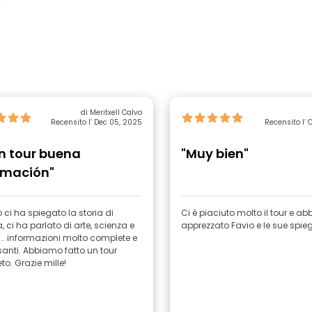
di Meritxell Calvo
Recensito l’ Dec 05, 2025
Recensito l’ 
n tour buena
"Muy bien"
rmación"
 ci ha spiegato la storia di
Ci è piaciuto molto il tour e a
 ci ha parlato di arte, scienza e
apprezzato Favio e le sue spie
.. informazioni molto complete e
santi. Abbiamo fatto un tour
o. Grazie mille!