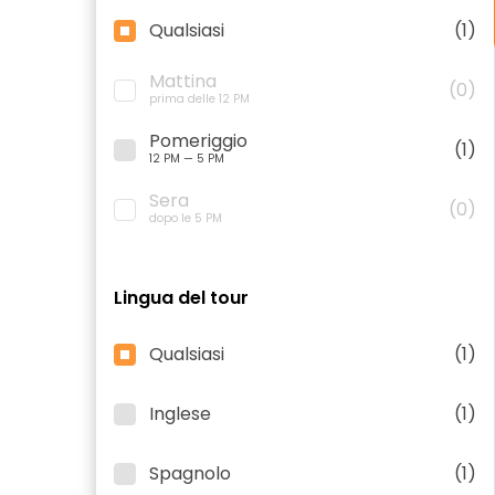
Qualsiasi
(1)
Mattina
(0)
prima delle 12 PM
Pomeriggio
(1)
12 PM — 5 PM
Sera
(0)
dopo le 5 PM
Lingua del tour
Qualsiasi
(1)
Inglese
(1)
Spagnolo
(1)