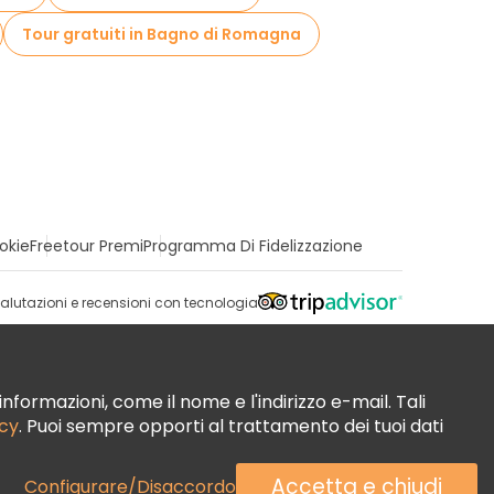
Tour gratuiti in Bagno di Romagna
okie
Freetour Premi
Programma Di Fidelizzazione
alutazioni e recensioni con tecnologia
nformazioni, come il nome e l'indirizzo e-mail. Tali
acy
. Puoi sempre opporti al trattamento dei tuoi dati
Accetta e chiudi
Configurare/Disaccordo