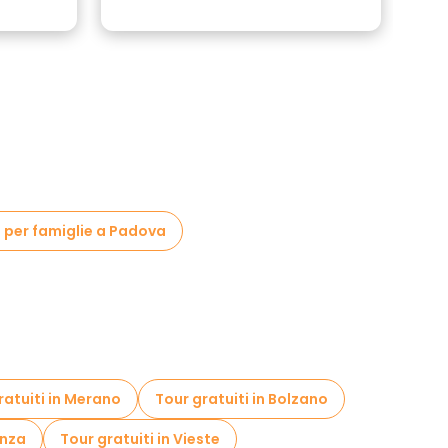
i per famiglie a Padova
ratuiti in Merano
Tour gratuiti in Bolzano
enza
Tour gratuiti in Vieste