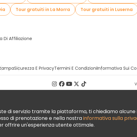
via
Tour gratuiti in La Morra
Tour gratuiti in Luserna
Di Affiliazione
tampa
Sicurezza E Privacy
Termini E Condizioni
Informativa Sui Co
V
te di servizio tramite la piattaforma, ti chiediamo alcune i
cesso di prenotazione e nella nostra
informativa sulla priv
per offrire un'esperienza utente ottimale.