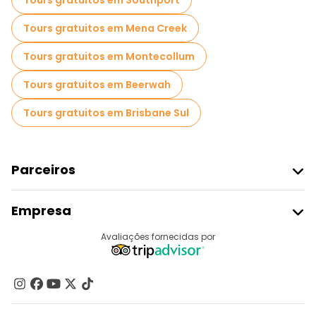
Tours gratuitos em Southport
Tours gratuitos em Mena Creek
Tours gratuitos em Montecollum
Tours gratuitos em Beerwah
Tours gratuitos em Brisbane Sul
Parceiros
Aderir Ao Freetour
Empresa
Registo Do Fornecedor
Destinos
Avaliações fornecidas por
Programa De Afiliados
Quem Somos
Contacte-Nos
Grupos