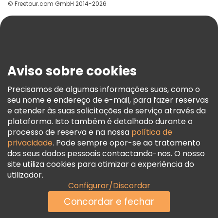
© Freetour.com GmbH 2014-2026
Ajuda
Blog
Imprensa
Segurança E Privacidade
Aviso sobre cookies
Termos E Informações Legais
Política De Cookies
Precisamos de algumas informações suas, como o
seu nome e endereço de e-mail, para fazer reservas
Freetour Prémios
e atender às suas solicitações de serviço através da
Programa De Fidelidade
plataforma. Isto também é detalhado durante o
processo de reserva e na nossa
política de
privacidade
. Pode sempre opor-se ao tratamento
dos seus dados pessoais contactando-nos. O nosso
site utiliza cookies para otimizar a experiência do
utilizador.
Configurar/Discordar
Concordar e fechar