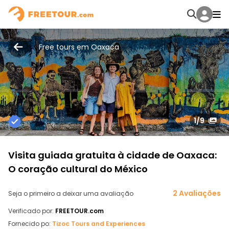
Free tours em Oaxaca
1
/9
Visita guiada gratuita à cidade de Oaxaca:
O coração cultural do México
2 Avaliações
Seja o primeiro a deixar uma avaliação
Verificado por:
FREETOUR.com
Fornecido po:
Tizoc Tours and Experiences