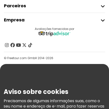
Parceiros
Aderir Ao Freetour
Empresa
Registo Do Fornecedor
Destinos
Avaliações fornecidas por
Programa De Afiliados
Quem Somos
Contacte-Nos
Grupos
© Freetour.com GmbH 2014-2026
Ajuda
Blog
Imprensa
Segurança E Privacidade
Aviso sobre cookies
Termos E Informações Legais
Política De Cookies
Precisamos de algumas informações suas, como o
seu nome e endereço de e-mail, para fazer reservas
Freetour Prémios