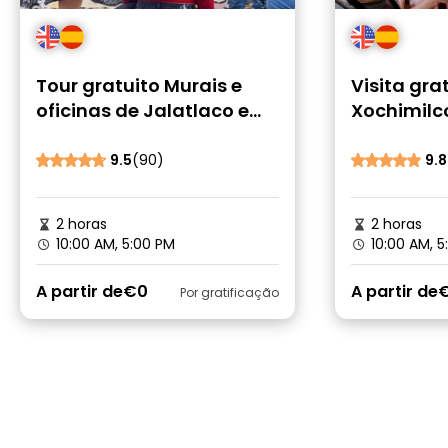
Tour gratuito Murais e
Visita gra
oficinas de Jalatlaco em
Xochimilc
Oaxaca
Raízes Az
e Arte
9.5
(90)
9.8
2 horas
2 horas
10:00 AM, 5:00 PM
10:00 AM, 5
A partir de
€0
A partir de
Por gratificação