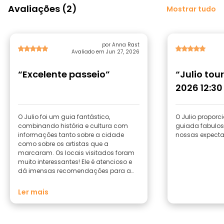
Avaliações (2)
Mostrar tudo
por Anna Rast
Avaliado em Jun 27, 2026
“Excelente passeio”
“Julio tour
2026 12:30
O Julio foi um guia fantástico,
O Julio proporc
combinando história e cultura com
guiada fabulos
informações tanto sobre a cidade
nossas expecta
como sobre os artistas que a
marcaram. Os locais visitados foram
muito interessantes! Ele é atencioso e
dá imensas recomendações para a
vossa estadia em Oaxaca. 100%
recomendado!
Ler mais