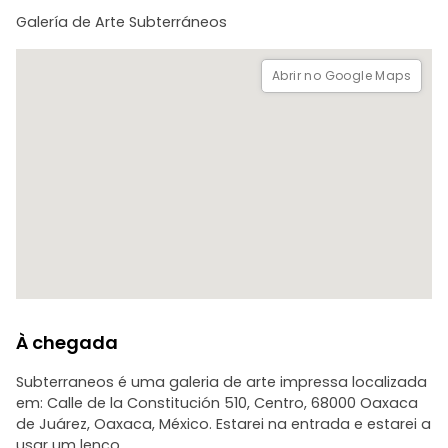
- Teatro Macedonio Alcalá - O teatro mais emblemático
Galería de Arte Subterráneos
de Oaxaca e a sua influência histórica francesa.
*Bónus: Vou partilhar recomendações pessoais de comida
Abrir no Google Maps
e mezcal - nada de armadilhas para turistas, apenas onde
os locais realmente comem e bebem.
À chegada
Subterraneos é uma galeria de arte impressa localizada
em: Calle de la Constitución 510, Centro, 68000 Oaxaca
de Juárez, Oaxaca, México. Estarei na entrada e estarei a
usar um lenço.