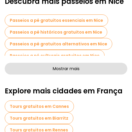
Descubra mais passeios em Nice
Passeios a pé gratuitos essenciais em Nice
Passeios a pé históricos gratuitos em Nice
Passeios a pé gratuitos alternativos em Nice
Passeios a pé culturais gratuitos em Nice
Passeios a pé gratuitos para famílias em Nice
Mostrar mais
Passeios de Pub Crawl em Nice
Explore mais cidades em França
Atividades esportivas em Nice
Passeios autoguiados em Nice
Tours gratuitos em Cannes
Visita guiada gratuita à cidade velha Nice
Tours gratuitos em Biarritz
Visitas ao mercado em Nice
Tours gratuitos em Rennes