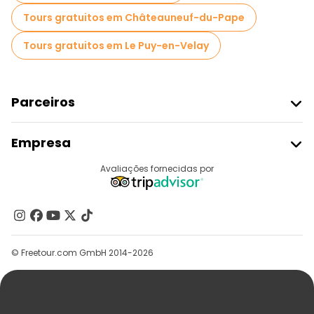
Tours gratuitos em Châteauneuf-du-Pape
Tours gratuitos em Le Puy-en-Velay
Parceiros
Aderir Ao Freetour
Empresa
Registo Do Fornecedor
Destinos
Avaliações fornecidas por
Programa De Afiliados
Quem Somos
Contacte-Nos
Grupos
© Freetour.com GmbH 2014-2026
Ajuda
Blog
Imprensa