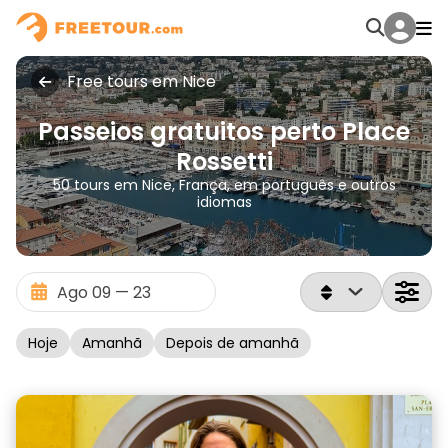
Free tours em Nice
Passeios gratuitos perto Place
Rossetti
50 tours em Nice, França, em português e outros
idiomas
Hoje
Amanhã
Depois de amanhã