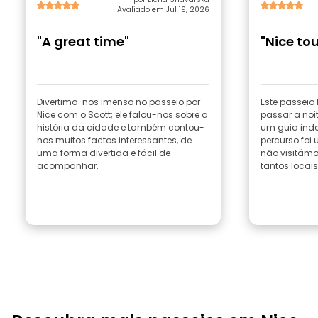
Avaliado em Jul 19, 2026
"A great time"
"Nice tou
Divertimo-nos imenso no passeio por
Este passeio
Nice com o Scott; ele falou-nos sobre a
passar a noi
história da cidade e também contou-
um guia inde
nos muitos factos interessantes, de
percurso foi
uma forma divertida e fácil de
não visitám
acompanhar.
tantos locais 