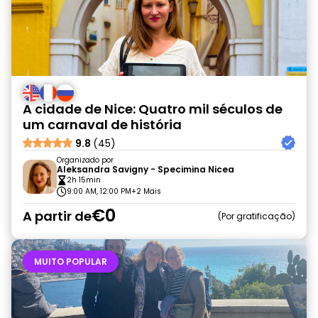
A cidade de Nice: Quatro mil séculos de
um carnaval de história
9.8
(45)
Organizado por
Aleksandra Savigny - Specimina Nicea
2h 15min
9:00 AM, 12:00 PM
+2 Mais
€0
A partir de
Por gratificação
MUITO POPULAR