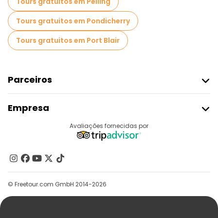
Tours gratuitos em Pelling
Tours gratuitos em Pondicherry
Tours gratuitos em Port Blair
Parceiros
Aderir Ao Freetour
Empresa
Registo Do Fornecedor
Destinos
Avaliações fornecidas por
Programa De Afiliados
Quem Somos
Contacte-Nos
Grupos
© Freetour.com GmbH 2014-2026
Ajuda
Blog