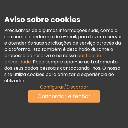
Imprensa
Segurança E Privacidade
Aviso sobre cookies
Termos E Informações Legais
Política De Cookies
Precisamos de algumas informações suas, como o
seu nome e endereço de e-mail, para fazer reservas
Freetour Prémios
e atender às suas solicitações de serviço através da
Programa De Fidelidade
plataforma. Isto também é detalhado durante o
processo de reserva e na nossa
política de
privacidade
. Pode sempre opor-se ao tratamento
dos seus dados pessoais contactando-nos. O nosso
site utiliza cookies para otimizar a experiência do
utilizador.
Configurar/Discordar
Concordar e fechar