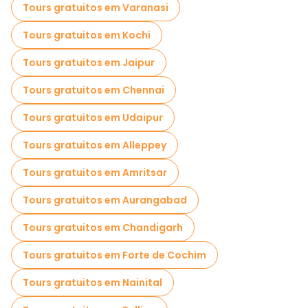
Tours gratuitos em Varanasi
Passeios gratuitos de um dia em Nova Deli
Tours gratuitos em Kochi
Passeios a pé noturnos gratuitos em Nova Deli
Tours gratuitos em Jaipur
Passeios de bicicleta em Nova Deli
Tours gratuitos em Chennai
Passeios gastronômicos em Nova Deli
Tours gratuitos em Udaipur
Passeios gratuitos perto Jama Masjid
Tours gratuitos em Alleppey
Passeios gratuitos perto Chandni Chowk Market
Tours gratuitos em Amritsar
Passeios gratuitos perto Gurudwara Sis Ganj Sahib
Tours gratuitos em Aurangabad
Tours gratuitos em Chandigarh
Tours gratuitos em Forte de Cochim
Tours gratuitos em Nainital