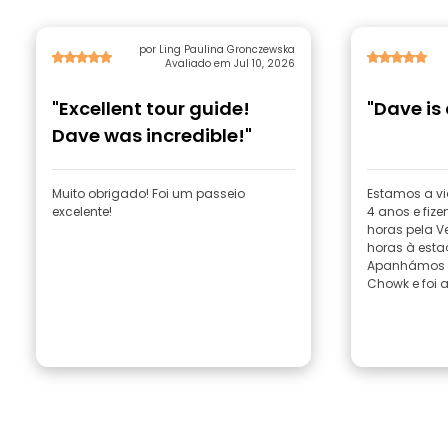
por Ling Paulina Gronczewska
Avaliado em Jul 10, 2026
"Excellent tour guide!
"Dave is
Dave was incredible!"
Muito obrigado! Foi um passeio
Estamos a vi
excelente!
4 anos e fiz
horas pela Velha Deli.
horas à esta
Apanhámos o
Chowk e foi a 