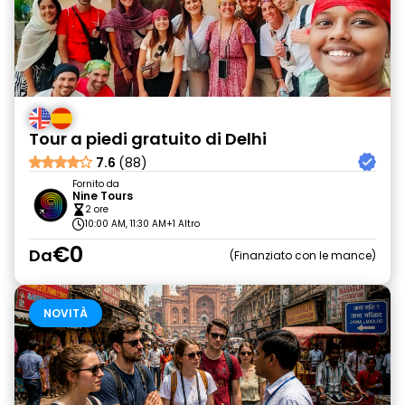
Tour a piedi gratuito di Delhi
7.6
(88)
Fornito da
Nine Tours
2 ore
10:00 AM, 11:30 AM
+1 Altro
€0
Da
Finanziato con le mance
NOVITÀ