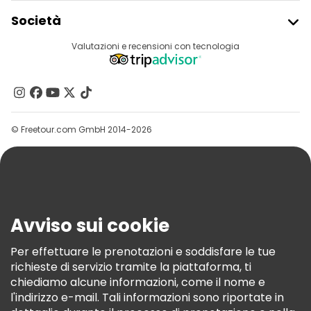
Iscriviti Al Freetour
Società
Accesso Del Fornitore
Destinazioni
Valutazioni e recensioni con tecnologia
Programma Di Affiliazione
Chi Siamo
Contattaci
Gruppi
© Freetour.com GmbH 2014-2026
Aiuto
Blog
Stampa
Sicurezza E Privacy
Avviso sui cookie
Termini E Condizioni
Informativa Sui Cookie
Per effettuare le prenotazioni e soddisfare le tue
richieste di servizio tramite la piattaforma, ti
Freetour Premi
chiediamo alcune informazioni, come il nome e
Programma Di Fidelizzazione
l'indirizzo e-mail. Tali informazioni sono riportate in