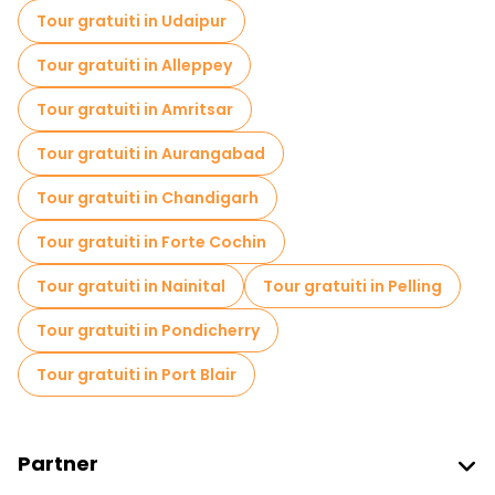
Tour gratuiti in Udaipur
Passeggiate notturne gratuite a Nuova Delhi
Tour gratuiti in Alleppey
Tour in bicicletta a Nuova Delhi
Tour gratuiti in Amritsar
Tour gastronomici a Nuova Delhi
Tour gratuiti in Aurangabad
Tour gratuiti nelle vicinanze Jama Masjid
Tour gratuiti in Chandigarh
Tour gratuiti nelle vicinanze Chandni Chowk Market
Tour gratuiti in Forte Cochin
Tour gratuiti nelle vicinanze Gurudwara Sis Ganj Sahib
Tour gratuiti in Nainital
Tour gratuiti in Pelling
Tour gratuiti in Pondicherry
Tour gratuiti in Port Blair
Partner