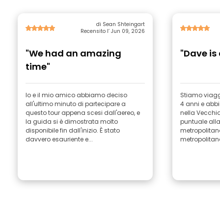
di Sean Shteingart
Recensito l’ Jun 09, 2026
"We had an amazing
"Dave is
time"
Io e il mio amico abbiamo deciso
Stiamo viagg
all'ultimo minuto di partecipare a
4 anni e abbi
questo tour appena scesi dall'aereo, e
nella Vecchia Delhi. Da
la guida si è dimostrata molto
puntuale alla
disponibile fin dall'inizio. È stato
metropolitan
davvero esauriente e...
metropolitana