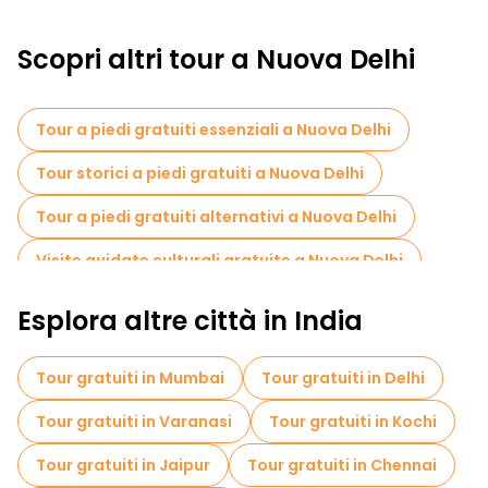
Scopri altri tour a Nuova Delhi
Tour a piedi gratuiti essenziali a Nuova Delhi
Tour storici a piedi gratuiti a Nuova Delhi
Tour a piedi gratuiti alternativi a Nuova Delhi
Visite guidate culturali gratuite a Nuova Delhi
Tour a piedi gratuiti per famiglie a Nuova Delhi
Esplora altre città in India
Visita gratuita del centro storico Nuova Delhi
Tour gratuiti in Mumbai
Tour gratuiti in Delhi
Visite al mercato in Nuova Delhi
Tour gratuiti in Varanasi
Tour gratuiti in Kochi
Tour di degustazione locali in Nuova Delhi
Tour gratuiti in Jaipur
Tour gratuiti in Chennai
Gite giornaliere gratuite a Nuova Delhi