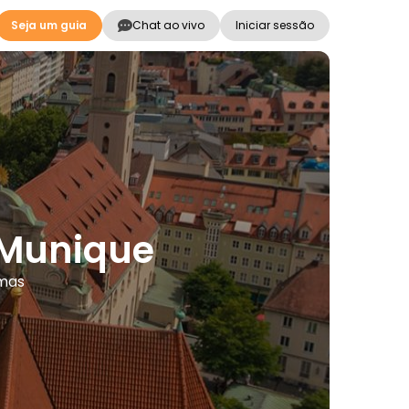
Seja um guia
Chat ao vivo
Iniciar sessão
 Munique
omas