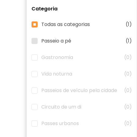
Categoria
Todas as categorias
(1)
Passeio a pé
(1)
Gastronomia
(0)
Vida noturna
(0)
Passeios de veículo pela cidade
(0)
Circuito de um di
(0)
Passes urbanos
(0)