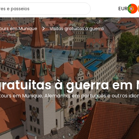
EUR
tours em Munique
Visitas gratuitas à guerra
 gratuitas à guerra em
tours em Munique, Alemanha, em português e outros idi