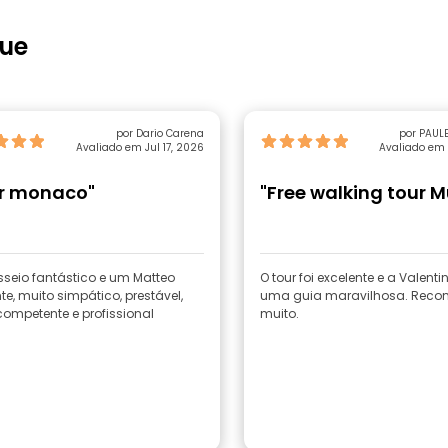
que
por Dario Carena
por PAUL
Avaliado em Jul 17, 2026
Avaliado em 
r monaco"
"Free walking tour 
seio fantástico e um Matteo
O tour foi excelente e a Valentin
te, muito simpático, prestável,
uma guia maravilhosa. Rec
competente e profissional
muito.