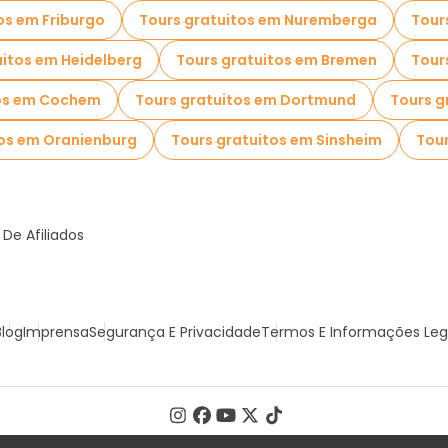
os em Friburgo
Tours gratuitos em Nuremberga
Tour
uitos em Heidelberg
Tours gratuitos em Bremen
Tour
tos em Cochem
Tours gratuitos em Dortmund
Tours g
tos em Oranienburg
Tours gratuitos em Sinsheim
Tour
De Afiliados
Blog
Imprensa
Segurança E Privacidade
Termos E Informações Leg