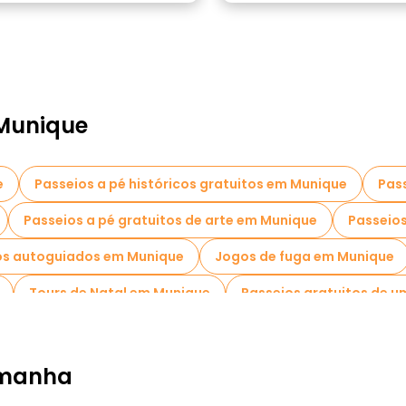
Munique
e
Passeios a pé históricos gratuitos em Munique
Pass
Passeios a pé gratuitos de arte em Munique
Passeios
os autoguiados em Munique
Jogos de fuga em Munique
Tours de Natal em Munique
Passeios gratuitos de u
Passeios de bicicleta em Munique
Passeios gastron
eios gratuitos perto Munich Residenz
Passeios gratuito
emanha