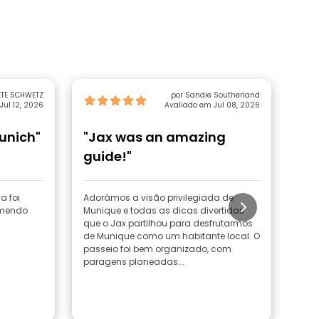
ETE SCHWETZ
por Sandie Southerland
Jul 12, 2026
Avaliado em Jul 08, 2026
Munich"
"Jax was an amazing
"M
guide!"
a foi
Adorámos a visão privilegiada de
O no
omendo
Munique e todas as dicas divertidas
O p
que o Jax partilhou para desfrutarmos
int
de Munique como um habitante local. O
habi
passeio foi bem organizado, com
Babi
paragens planeadas...
curi