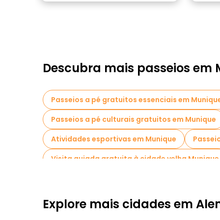
Descubra mais passeios em 
Passeios a pé gratuitos essenciais em Muniqu
Passeios a pé culturais gratuitos em Munique
Atividades esportivas em Munique
Passei
Visita guiada gratuita à cidade velha Munique
Passeios a pé noturnos gratuitos em Munique
Passeios gratuitos perto Marienplatz
Pass
Explore mais cidades em Al