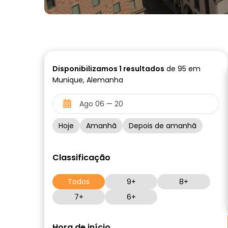
Disponibilizamos
1
resultados
de 95 em
Munique, Alemanha
Hoje
Amanhã
Depois de amanhã
Classificação
Todos
9+
8+
7+
6+
Hora de início