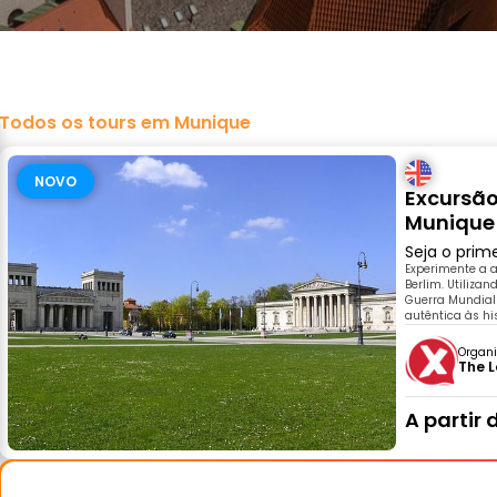
Todos os tours em Munique
NOVO
Excursão
Munique
Seja o prim
Experimente a 
Berlim. Utilizan
Guerra Mundial
autêntica às h
Organi
The L
A partir 