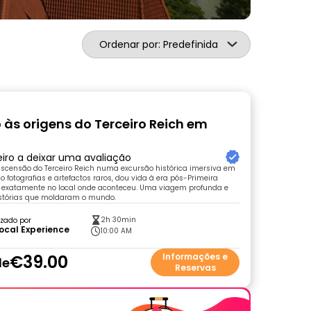
Ordenar por: Predefinida
 às origens do Terceiro Reich em
eiro a deixar uma avaliação
ascensão do Terceiro Reich numa excursão histórica imersiva em
do fotografias e artefactos raros, dou vida à era pós-Primeira
 exatamente no local onde aconteceu. Uma viagem profunda e
istórias que moldaram o mundo.
2h 30min
zado por
ocal Experience
10:00 AM
€39.00
Informações e
de
Reservas