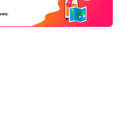
veis.