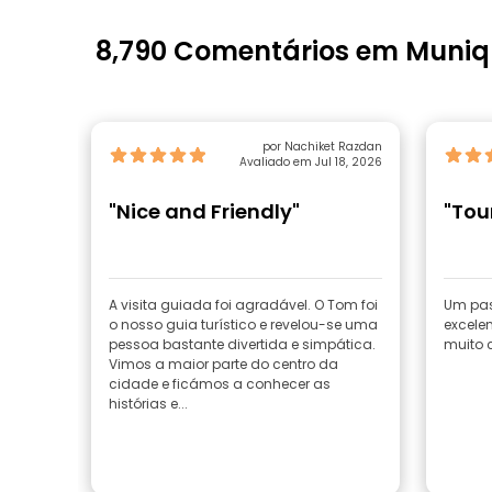
8,790 Comentários em Muni
por Nachiket Razdan
Avaliado em Jul 18, 2026
"Nice and Friendly"
"Tou
A visita guiada foi agradável. O Tom foi
Um pas
o nosso guia turístico e revelou-se uma
excelen
pessoa bastante divertida e simpática.
muito 
Vimos a maior parte do centro da
cidade e ficámos a conhecer as
histórias e...