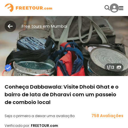
Free tours em Mumbai
1
/13
Conheça Dabbawala: Visite Dhobi Ghat e o
bairro de lata de Dharavi com um passeio
de comboio local
758 Avaliações
Seja o primeiro a deixar uma avaliação
Verificado por:
FREETOUR.com