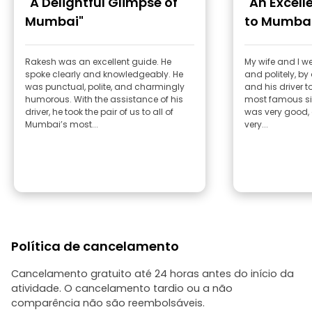
"A Delightful Glimpse of
"An Excell
Mumbai"
to Mumba
Rakesh was an excellent guide. He
My wife and I we
spoke clearly and knowledgeably. He
and politely, by
was punctual, polite, and charmingly
and his driver t
humorous. With the assistance of his
most famous si
driver, he took the pair of us to all of
was very good,
Mumbai’s most...
very...
Política de cancelamento
Cancelamento gratuito até 24 horas antes do início da
atividade. O cancelamento tardio ou a não
comparência não são reembolsáveis.