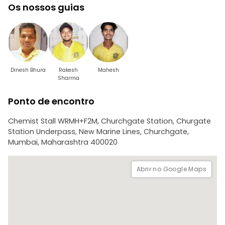
Os nossos guias
-O mais interessante é que o próprio guia vive em bairros
de lata
-Mercado de favelas
Dinesh Bhura
Rakesh
Mahesh
Sharma
Ponto de encontro
Chemist Stall WRMH+F2M, Churchgate Station, Churgate
Station Underpass, New Marine Lines, Churchgate,
Mumbai, Maharashtra 400020
Abrir no Google Maps