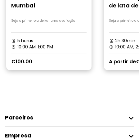
Mumbai
de lata de
Seja o primeiro a deixar uma avaliação
Seja o primeiro a
5 horas
2h 30min
10:00 AM, 1:00 PM
10:00 AM, 2
€100.00
A partir de
€
Parceiros
Aderir Ao Freetour
Empresa