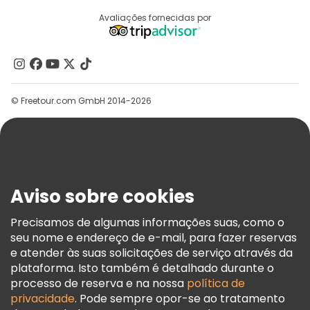
Registo Do Fornecedor
Destinos
Avaliações fornecidas por
Programa De Afiliados
Quem Somos
Contacte-Nos
Grupos
© Freetour.com GmbH 2014-2026
Ajuda
Blog
Imprensa
Segurança E Privacidade
Aviso sobre cookies
Termos E Informações Legais
Política De Cookies
Precisamos de algumas informações suas, como o
seu nome e endereço de e-mail, para fazer reservas
Freetour Prémios
e atender às suas solicitações de serviço através da
Programa De Fidelidade
plataforma. Isto também é detalhado durante o
processo de reserva e na nossa
política de
privacidade
. Pode sempre opor-se ao tratamento