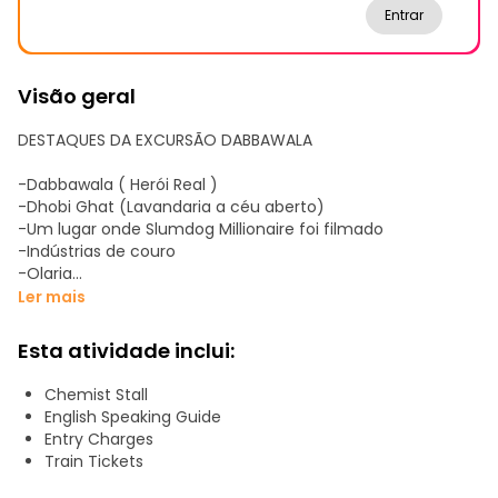
Entrar
Visão geral
DESTAQUES DA EXCURSÃO DABBAWALA
-Dabbawala ( Herói Real )
-Dhobi Ghat (Lavandaria a céu aberto)
-Um lugar onde Slumdog Millionaire foi filmado
-Indústrias de couro
-Olaria
-Fabricação de sabão
Ler mais
-Padaria
-Tintas coloridas
Esta atividade inclui:
-Pequenos becos
-Escolas e hospitais
Chemist Stall
-Casas em favelas
English Speaking Guide
-Reciclagem de plástico
Entry Charges
-Pessoas muçulmanas a fazer um santuário para os
Train Tickets
hindus
-Reciclagem de latas de óleo vegetal