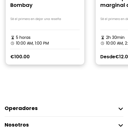
Bombay
marginal 
Sé el primero en dejar una reseña
Sé el primero en 
5 horas
2h 30min
10:00 AM, 1:00 PM
10:00 AM, 2
€100.00
Desde
€12.
Operadores
Unirse A Freetour
Nosotros