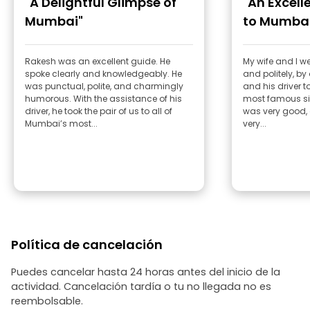
"A Delightful Glimpse of
"An Excell
Mumbai"
to Mumba
Rakesh was an excellent guide. He
My wife and I we
spoke clearly and knowledgeably. He
and politely, by
was punctual, polite, and charmingly
and his driver t
humorous. With the assistance of his
most famous si
driver, he took the pair of us to all of
was very good,
Mumbai’s most...
very...
Política de cancelación
Puedes cancelar hasta 24 horas antes del inicio de la
actividad. Cancelación tardía o tu no llegada no es
reembolsable.