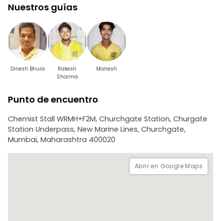
Nuestros guías
marginales.
-Mercado de chabolas
Dinesh Bhura
Rakesh
Mahesh
Sharma
Punto de encuentro
Chemist Stall WRMH+F2M, Churchgate Station, Churgate
Station Underpass, New Marine Lines, Churchgate,
Mumbai, Maharashtra 400020
Abrir en Google Maps