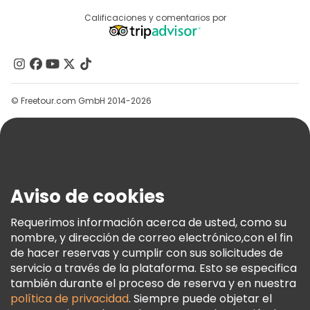
Acceder Como Proveedor
Destinos
Calificaciones y comentarios por
Programa De Afiliados
Acerca De Nosotros
Contacto
Grupos
© Freetour.com GmbH 2014-2026
Ayuda
Blog
Prensa
Seguridad Y Privacidad
Aviso de cookies
Términos E Información Legal
Política De Cookies
Requerimos información acerca de usted, como su
nombre, y dirección de correo electrónico,con el fin
Freetour Premios
de hacer reservas y cumplir con sus solicitudes de
Programa De Fidelidad
servicio a través de la plataforma. Esto se especifica
también durante el proceso de reserva y en nuestra
política de privacidad
. Siempre puede objetar el