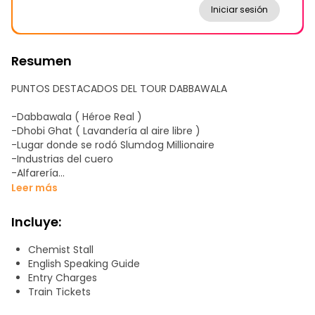
Iniciar sesión
Resumen
PUNTOS DESTACADOS DEL TOUR DABBAWALA
-Dabbawala ( Héroe Real )
-Dhobi Ghat ( Lavandería al aire libre )
-Lugar donde se rodó Slumdog Millionaire
-Industrias del cuero
-Alfarería
-Fabricación de jabón
Leer más
-Panadería
-Tinte de color
Incluye:
-Pequeño Callejón
-Escuelas y hospitales
Chemist Stall
-Casas en barrios marginales
English Speaking Guide
-Reciclaje de plástico
Entry Charges
-Musulmanes haciendo un santuario para hindúes
Train Tickets
-Reciclaje de latas de aceite vegetal
-Lo más interesante es que el propio guía vive en barrios