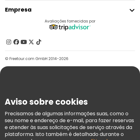
Aderir Ao Freetour
Empresa
Registo Do Fornecedor
Destinos
Avaliações fornecidas por
Programa De Afiliados
Quem Somos
Contacte-Nos
Grupos
© Freetour.com GmbH 2014-2026
Ajuda
Blog
Imprensa
Segurança E Privacidade
Aviso sobre cookies
Termos E Informações Legais
Política De Cookies
Precisamos de algumas informações suas, como o
seu nome e endereço de e-mail, para fazer reservas
Freetour Prémios
e atender às suas solicitações de serviço através da
Programa De Fidelidade
plataforma. Isto também é detalhado durante o