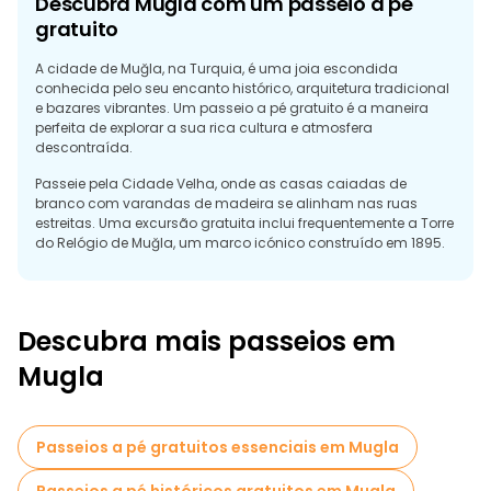
Descubra Muğla com um passeio a pé
gratuito
A cidade de Muğla, na Turquia, é uma joia escondida
conhecida pelo seu encanto histórico, arquitetura tradicional
e bazares vibrantes. Um passeio a pé gratuito é a maneira
perfeita de explorar a sua rica cultura e atmosfera
descontraída.
Passeie pela Cidade Velha, onde as casas caiadas de
branco com varandas de madeira se alinham nas ruas
estreitas. Uma excursão gratuita inclui frequentemente a Torre
do Relógio de Muğla, um marco icónico construído em 1895.
Visite a Grande Mesquita, admire a arquitetura da era
otomana e percorra o Mercado de Muğla para encontrar
artesanato e sabores locais. Com a sua mistura de história e
Descubra mais passeios em
autenticidade, uma visita guiada gratuita é a melhor forma
de conhecer Muğla&rsquo
Mugla
Passeios a pé gratuitos essenciais em Mugla