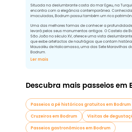
Situada na deslumbrante costa do mar Egeu, na Turqui
encontra com a elegância contemporânea. Conhecida pe
imaculadas, Bodrum possui também um rico património 
Uma das melhores formas de conhecer a profundidade h
levará pelos seus monumentos antigos. O Castelo de B
São João no século XV, oferece uma vista deslumbrante
que exibe artefactos de naufrágios que contam histór
Mausoléu de Halicarnasso, uma das Sete Maravilhas do
Bodrum.
Ler mais
Descubra mais passeios em
Passeios a pé históricos gratuitos em Bodrum
Cruzeiros em Bodrum
Visitas de degustaç
Passeios gastronômicos em Bodrum