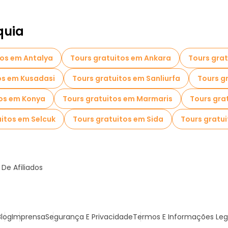
quia
tos em Antalya
Tours gratuitos em Ankara
Tours gra
os em Kusadasi
Tours gratuitos em Sanliurfa
Tours g
tos em Konya
Tours gratuitos em Marmaris
Tours gra
uitos em Selcuk
Tours gratuitos em Sida
Tours gratu
De Afiliados
Blog
Imprensa
Segurança E Privacidade
Termos E Informações Leg