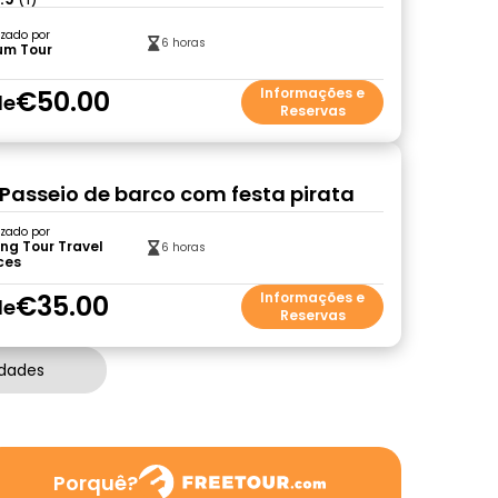
zado por
6 horas
um Tour
€50.00
Informações e
de
Reservas
Passeio de barco com festa pirata
zado por
ng Tour Travel
6 horas
ces
€35.00
Informações e
de
Reservas
idades
Porquê?