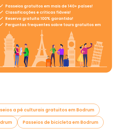
Passeios gratuitos em mais de 140+ países!
Classificações e críticas fiáveis!
Reserva gratuita 100% garantida!
Perguntas frequentes sobre tours gratuitos em
seios a pé culturais gratuitos em Bodrum
odrum
Passeios de bicicleta em Bodrum