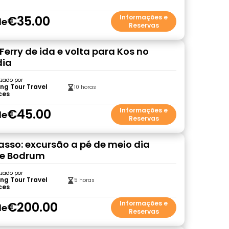
€35.00
Informações e
de
Reservas
Ferry de ida e volta para Kos no
ia
zado por
ng Tour Travel
10 horas
ces
€45.00
Informações e
de
Reservas
asso: excursão a pé de meio dia
de Bodrum
zado por
ng Tour Travel
5 horas
ces
€200.00
Informações e
de
Reservas