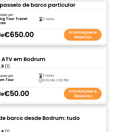
passeio de barco particular
zado por
ng Tour Travel
5 horas
ces
€650.00
Informações e
de
Reservas
e ATV em Bodrum
.9
(1)
3 horas
zado por
um Tour
11:00 AM, 2:00 PM
€50.00
Informações e
de
Reservas
de barco desde Bodrum: tudo
.9
(1)