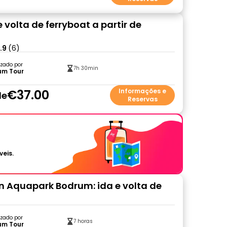
e volta de ferryboat a partir de
.9
(6)
zado por
7h 30min
um Tour
€37.00
Informações e
de
Reservas
veis.
Aquapark Bodrum: ida e volta de
zado por
7 horas
um Tour