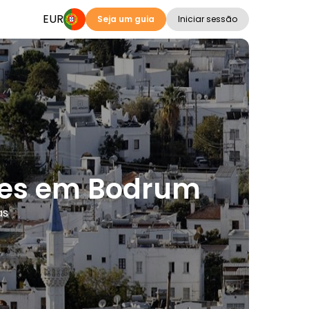
EUR
Seja um guia
Iniciar sessão
ções em Bodrum
as