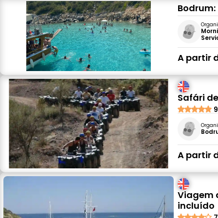
Bodrum: 
Organi
Morni
Servi
A partir 
Safári d
9
Organi
Bodr
A partir 
Viagem 
incluído
7