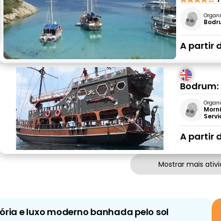
Organi
Bodr
A partir 
Bodrum: 
Organi
Morni
Servi
A partir 
Mostrar mais ativ
ória e luxo moderno banhada pelo sol