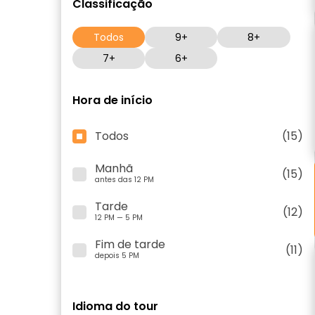
Classificação
Todos
9+
8+
7+
6+
Hora de início
Todos
(15)
Manhã
(15)
antes das 12 PM
Tarde
(12)
12 PM — 5 PM
Fim de tarde
(11)
depois 5 PM
Idioma do tour