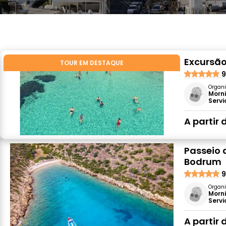
Excursão
TOUR EM DESTAQUE
9
Organi
Morni
Servi
A partir 
Passeio 
Bodrum
9
Organi
Morni
Servi
A partir 