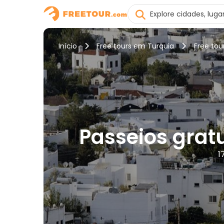
Início
Free tours em Turquia
Free to
Passeios grat
1