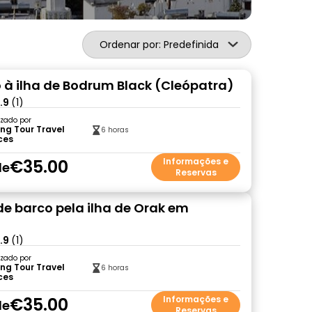
Ordenar por: Predefinida
 à ilha de Bodrum Black (Cleópatra)
.9
(1)
zado por
ng Tour Travel
6 horas
ces
€35.00
Informações e
de
Reservas
de barco pela ilha de Orak em
.9
(1)
zado por
ng Tour Travel
6 horas
ces
€35.00
Informações e
de
Reservas