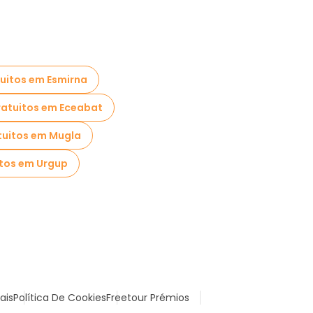
tuitos em Esmirna
ratuitos em Eceabat
tuitos em Mugla
itos em Urgup
ais
Política De Cookies
Freetour Prémios