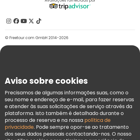
Destinos
Avaliações fornecidas por
Programa De Afiliados
Quem Somos
Contacte-Nos
Grupos
© Freetour.com GmbH 2014-2026
Ajuda
Blog
Imprensa
Segurança E Privacidade
Aviso sobre cookies
Termos E Informações Legais
Política De Cookies
Precisamos de algumas informações suas, como o
seu nome e endereço de e-mail, para fazer reservas
Freetour Prémios
e atender às suas solicitações de serviço através da
Programa De Fidelidade
plataforma. Isto também é detalhado durante o
processo de reserva e na nossa
política de
privacidade
. Pode sempre opor-se ao tratamento
dos seus dados pessoais contactando-nos. O nosso