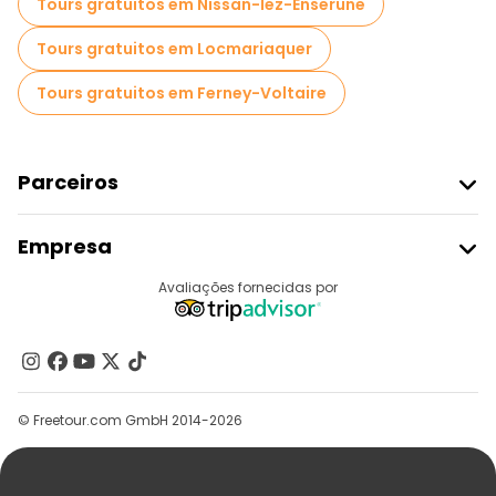
Tours gratuitos em Nissan-lez-Enserune
Tours gratuitos em Locmariaquer
Tours gratuitos em Ferney-Voltaire
Parceiros
Aderir Ao Freetour
Empresa
Registo Do Fornecedor
Destinos
Avaliações fornecidas por
Programa De Afiliados
Quem Somos
Contacte-Nos
Grupos
© Freetour.com GmbH 2014-2026
Ajuda
Blog