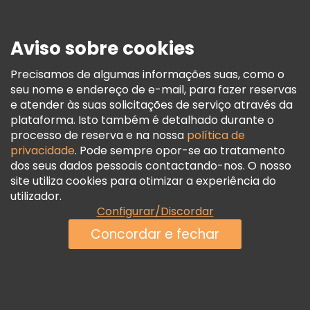
Imprensa
Segurança E Privacidade
Aviso sobre cookies
Termos E Informações Legais
Política De Cookies
Precisamos de algumas informações suas, como o
seu nome e endereço de e-mail, para fazer reservas
Freetour Prémios
e atender às suas solicitações de serviço através da
Programa De Fidelidade
plataforma. Isto também é detalhado durante o
processo de reserva e na nossa
política de
privacidade
. Pode sempre opor-se ao tratamento
dos seus dados pessoais contactando-nos. O nosso
site utiliza cookies para otimizar a experiência do
utilizador.
Configurar/Discordar
Concordar e fechar