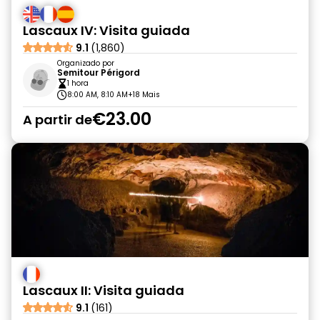
Lascaux IV: Visita guiada
9.1
(1,860)
Organizado por
Semitour Périgord
1 hora
8:00 AM, 8:10 AM
+18 Mais
€23.00
A partir de
Lascaux II: Visita guiada
9.1
(161)