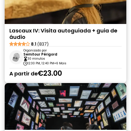
Lascaux IV: Visita autoguiada + guia de
áudio
8.1
(837)
Organizado por
Semitour Périgord
30 minutos
12:30 PM, 12:40 PM
+6 Mais
€23.00
A partir de