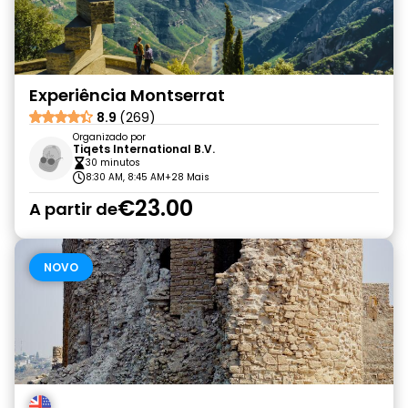
Experiência Montserrat
8.9
(269)
Organizado por
Tiqets International B.V.
30 minutos
8:30 AM, 8:45 AM
+28 Mais
€23.00
A partir de
NOVO