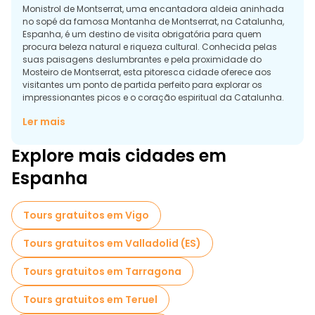
Monistrol de Montserrat, uma encantadora aldeia aninhada
no sopé da famosa Montanha de Montserrat, na Catalunha,
Espanha, é um destino de visita obrigatória para quem
procura beleza natural e riqueza cultural. Conhecida pelas
suas paisagens deslumbrantes e pela proximidade do
Mosteiro de Montserrat, esta pitoresca cidade oferece aos
visitantes um ponto de partida perfeito para explorar os
impressionantes picos e o coração espiritual da Catalunha.
Para os viajantes com um orçamento limitado ou para
Ler mais
aqueles que procuram uma experiência mais pessoal, as
visitas guiadas gratuitas a Monistrol de Montserrat são uma
Explore mais cidades em
óptima opção. Estas visitas guiadas cobrem normalmente a
rica história da cidade, as ruas pitorescas e a profunda
Espanha
ligação ao Mosteiro de Montserrat. Os visitantes podem
aprender sobre as lendas locais, a arquitetura e a
importância da área no património cultural e religioso da
Tours gratuitos em Vigo
Catalunha.
Tours gratuitos em Valladolid (ES)
Monistrol também oferece acesso a trilhos para caminhadas
que levam diretamente à cadeia montanhosa de Montserrat,
onde os aventureiros podem desfrutar de vistas panorâmicas
Tours gratuitos em Tarragona
e maravilhar-se com as formações rochosas únicas. Depois
de um dia de exploração, pode relaxar num dos acolhedores
Tours gratuitos em Teruel
restaurantes locais que servem cozinha tradicional catalã.