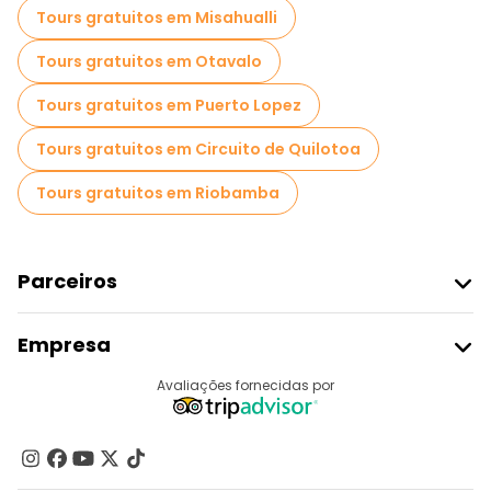
Tours gratuitos em Misahualli
Tours gratuitos em Otavalo
Tours gratuitos em Puerto Lopez
Tours gratuitos em Circuito de Quilotoa
Tours gratuitos em Riobamba
Parceiros
Aderir Ao Freetour
Empresa
Registo Do Fornecedor
Destinos
Avaliações fornecidas por
Programa De Afiliados
Quem Somos
Contacte-Nos