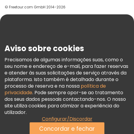
Grupos
© Freetour.com GmbH 2014-2026
Ajuda
Blog
Imprensa
Segurança E Privacidade
Aviso sobre cookies
Termos E Informações Legais
Política De Cookies
Precisamos de algumas informações suas, como o
seu nome e endereço de e-mail, para fazer reservas
Freetour Prémios
e atender às suas solicitações de serviço através da
Programa De Fidelidade
plataforma. Isto também é detalhado durante o
processo de reserva e na nossa
política de
privacidade
. Pode sempre opor-se ao tratamento
dos seus dados pessoais contactando-nos. O nosso
site utiliza cookies para otimizar a experiência do
utilizador.
Configurar/Discordar
Concordar e fechar