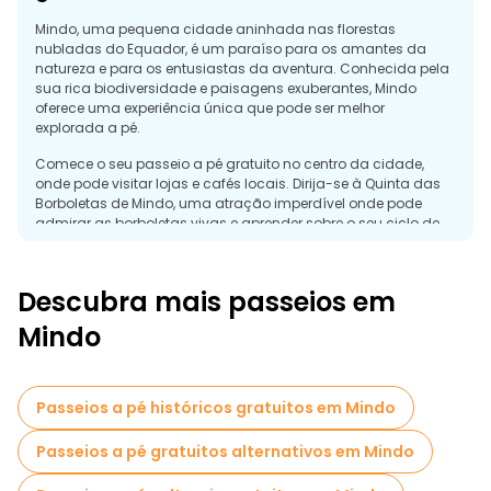
Mindo, uma pequena cidade aninhada nas florestas
nubladas do Equador, é um paraíso para os amantes da
natureza e para os entusiastas da aventura. Conhecida pela
sua rica biodiversidade e paisagens exuberantes, Mindo
oferece uma experiência única que pode ser melhor
explorada a pé.
Comece o seu passeio a pé gratuito no centro da cidade,
onde pode visitar lojas e cafés locais. Dirija-se à Quinta das
Borboletas de Mindo, uma atração imperdível onde pode
admirar as borboletas vivas e aprender sobre o seu ciclo de
vida.
O passeio levá-lo-á por caminhos que serpenteiam pela
Descubra mais passeios em
floresta nublada, onde poderá observar várias espécies de
aves, incluindo tucanos e colibris. Visite o rio Mindo, onde
Mindo
pode apreciar o ambiente sereno e possivelmente dar um
mergulho refrescante.
Para uma experiência mais aventureira, a excursão pode
Passeios a pé históricos gratuitos em Mindo
incluir uma caminhada até à cascata de Nambillo, uma
caraterística natural deslumbrante rodeada por uma
Passeios a pé gratuitos alternativos em Mindo
vegetação luxuriante. Ao longo do caminho, poderá aprender
sobre a flora e fauna locais com o seu guia.