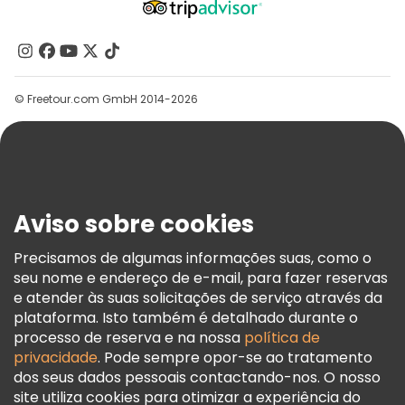
Quem Somos
Contacte-Nos
Grupos
© Freetour.com GmbH 2014-2026
Ajuda
Blog
Imprensa
Segurança E Privacidade
Aviso sobre cookies
Termos E Informações Legais
Política De Cookies
Precisamos de algumas informações suas, como o
seu nome e endereço de e-mail, para fazer reservas
Freetour Prémios
e atender às suas solicitações de serviço através da
Programa De Fidelidade
plataforma. Isto também é detalhado durante o
processo de reserva e na nossa
política de
privacidade
. Pode sempre opor-se ao tratamento
dos seus dados pessoais contactando-nos. O nosso
site utiliza cookies para otimizar a experiência do