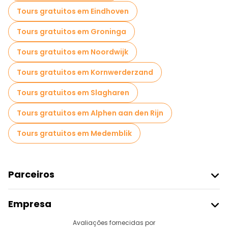
Tours gratuitos em Eindhoven
Tours gratuitos em Groninga
Tours gratuitos em Noordwijk
Tours gratuitos em Kornwerderzand
Tours gratuitos em Slagharen
Tours gratuitos em Alphen aan den Rijn
Tours gratuitos em Medemblik
Parceiros
Aderir Ao Freetour
Empresa
Registo Do Fornecedor
Destinos
Avaliações fornecidas por
Programa De Afiliados