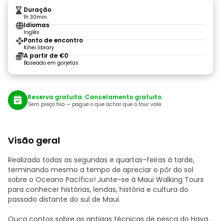
Duração
1h 30min
Idiomas
Inglês
Ponto de encontro
Kihei library
A partir de €0
Baseado em gorjetas
Reserva gratuita. Cancelamento gratuito.
Sem preço fixo — pague o que achar que o tour vale.
Visão geral
Realizado todas as segundas e quartas-feiras à tarde,
terminando mesmo a tempo de apreciar o pôr do sol
sobre o Oceano Pacífico! Junte-se à Maui Walking Tours
para conhecer histórias, lendas, história e cultura do
passado distante do sul de Maui.
Ouça contos sobre as antigas técnicas de pesca do Havaí,