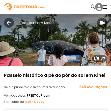
Free tours em Maui
1
/6
Passeio histórico a pé ao pôr do sol em Kihei
248 Avaliações
Seja o primeiro a deixar uma avaliação
Verificado por:
FREETOUR.com
Fornecido po:
Keith DeVey