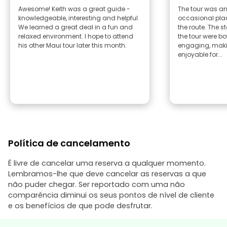
Awesome! Keith was a great guide -
The tour was an
knowledgeable, interesting and helpful.
occasional plac
We learned a great deal in a fun and
the route. The 
relaxed environment. I hope to attend
the tour were b
his other Maui tour later this month.
engaging, maki
enjoyable for...
Política de cancelamento
É livre de cancelar uma reserva a qualquer momento.
Lembramos-lhe que deve cancelar as reservas a que
não puder chegar. Ser reportado com uma não
comparência diminui os seus pontos de nível de cliente
e os benefícios de que pode desfrutar.