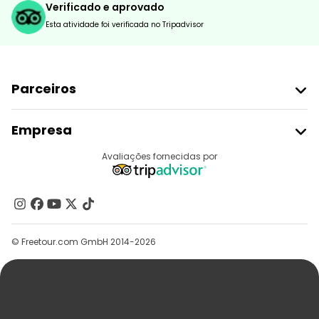
Verificado e aprovado
Esta atividade foi verificada no Tripadvisor
Parceiros
Aderir Ao Freetour
Empresa
Registo Do Fornecedor
Destinos
Avaliações fornecidas por
Programa De Afiliados
Quem Somos
Contacte-Nos
Grupos
© Freetour.com GmbH 2014-2026
Ajuda
Blog
Imprensa
Segurança E Privacidade