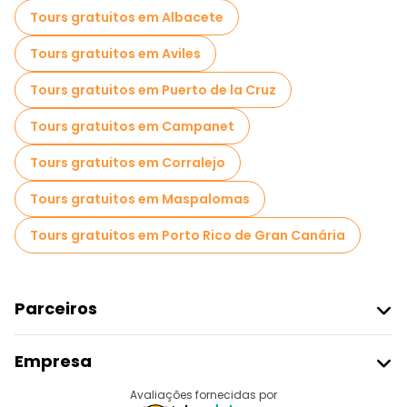
Passeios de bicicleta em Málaga
Tours gratuitos em Albacete
Passeios gastronômicos em Málaga
Tours gratuitos em Aviles
Passeios gratuitos perto Alcazaba
Tours gratuitos em Puerto de la Cruz
Passeios gratuitos perto Malaga Museum
Tours gratuitos em Campanet
Passeios gratuitos perto Museo Casa Natal de Picasso
Tours gratuitos em Corralejo
Tours gratuitos em Maspalomas
Tours gratuitos em Porto Rico de Gran Canária
Parceiros
Aderir Ao Freetour
Empresa
Registo Do Fornecedor
Destinos
Avaliações fornecidas por
Programa De Afiliados