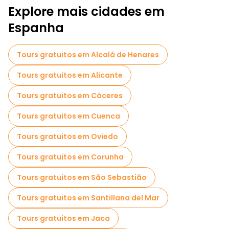
Explore mais cidades em
Passeios de Pub Crawl em Málaga
Espanha
Atividades esportivas em Málaga
Passeios autoguiados em Málaga
Tours gratuitos em Alcalá de Henares
Bilhetes de entrada em Málaga
Tours gratuitos em Alicante
Bilhetes sem filas em Málaga
Tours gratuitos em Cáceres
Cruzeiros em Málaga
Museus em Málaga
Tours gratuitos em Cuenca
Visita guiada gratuita à cidade velha Málaga
Tours gratuitos em Oviedo
Visitas para pequenos grupos em Málaga
Tours gratuitos em Corunha
Visitas de degustação locais em Málaga
Tours gratuitos em São Sebastião
Passeios gratuitos de um dia em Málaga
Tours gratuitos em Santillana del Mar
Passeios a pé noturnos gratuitos em Málaga
Tours gratuitos em Jaca