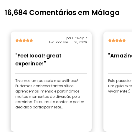
16,684 Comentários em Málaga
por Elif Nergiz
Avaliado em Jul 21, 2026
"Feel local! great
"Amazing
experince!"
Tivemos um passeio maravilhoso!
Este passeio 
Pudemos conhecer tantos sítios,
um guia exc
aprendemos imenso e partilhámos
vivamente :)
muitos momentos de diversão pelo
caminho. Estou muito contente por ter
decidido participar neste...