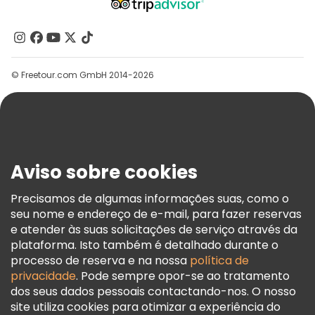
Quem Somos
Contacte-Nos
Grupos
© Freetour.com GmbH 2014-2026
Ajuda
Blog
Imprensa
Segurança E Privacidade
Aviso sobre cookies
Termos E Informações Legais
Política De Cookies
Precisamos de algumas informações suas, como o
seu nome e endereço de e-mail, para fazer reservas
Freetour Prémios
e atender às suas solicitações de serviço através da
Programa De Fidelidade
plataforma. Isto também é detalhado durante o
processo de reserva e na nossa
política de
privacidade
. Pode sempre opor-se ao tratamento
dos seus dados pessoais contactando-nos. O nosso
site utiliza cookies para otimizar a experiência do