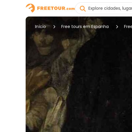
Início
Free tours em Espanha
Fre