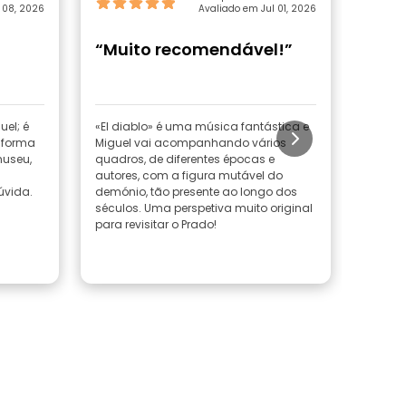
 08, 2026
Aparicio
Avaliado em Jul 01, 2026
“Muito recomendável!”
“Exc
el; é
«El diablo» é uma música fantástica e
O Migu
 forma
Miguel vai acompanhando vários
muito o
museu,
quadros, de diferentes épocas e
interes
autores, com a figura mutável do
vida.
demónio, tão presente ao longo dos
séculos. Uma perspetiva muito original
para revisitar o Prado!