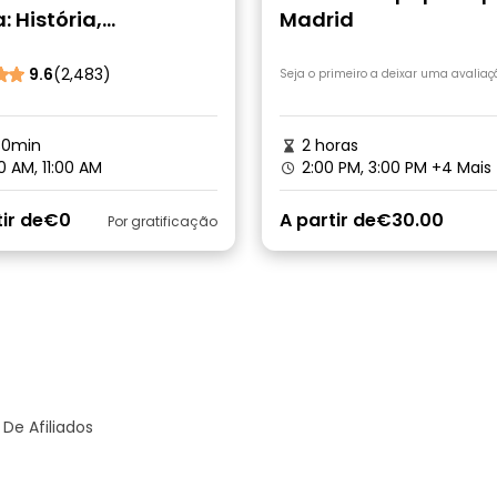
: História,
Madrid
osidades e Segredos
9.6
(2,483)
Seja o primeiro a deixar uma avaliaç
30min
2 horas
0 AM, 11:00 AM
2:00 PM, 3:00 PM
+4 Mais
ir de
€0
A partir de
€30.00
Por gratificação
De Afiliados