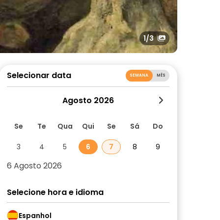
1
/3
Selecionar data
SEMANA
MÊS
Agosto 2026
Se
Te
Qua
Qui
Se
Sá
Do
3
4
5
6
7
8
9
6 Agosto 2026
Selecione hora e idioma
Espanhol