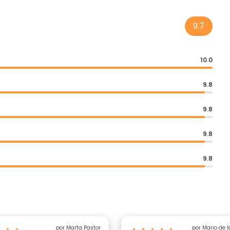
9.7
10.0
9.8
9.8
9.8
9.8
por Marta Pastor
por Mario de 