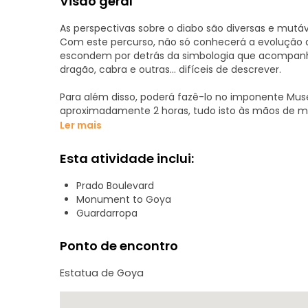
Visão geral
As perspectivas sobre o diabo são diversas e mutá
Com este percurso, não só conhecerá a evolução d
escondem por detrás da simbologia que acompanha
dragão, cabra e outras... difíceis de descrever.
Para além disso, poderá fazê-lo no imponente Muse
aproximadamente 2 horas, tudo isto às mãos de mes
curiosidade suficiente para levar a fruta?
Ler mais
Esta atividade inclui:
Prado Boulevard
Monument to Goya
Guardarropa
Ponto de encontro
Estatua de Goya