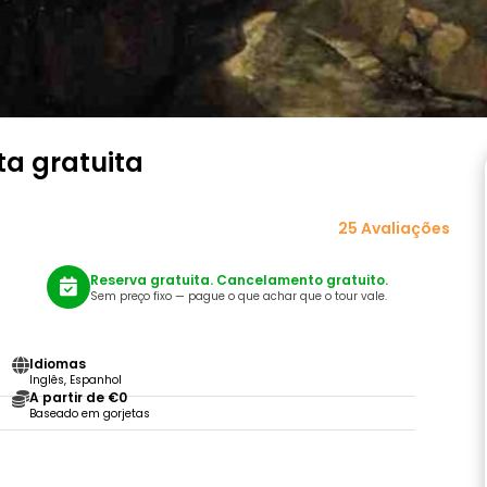
ta gratuita
25 Avaliações
Reserva gratuita. Cancelamento gratuito.
Sem preço fixo — pague o que achar que o tour vale.
Idiomas
Inglês, Espanhol
A partir de €0
Baseado em gorjetas