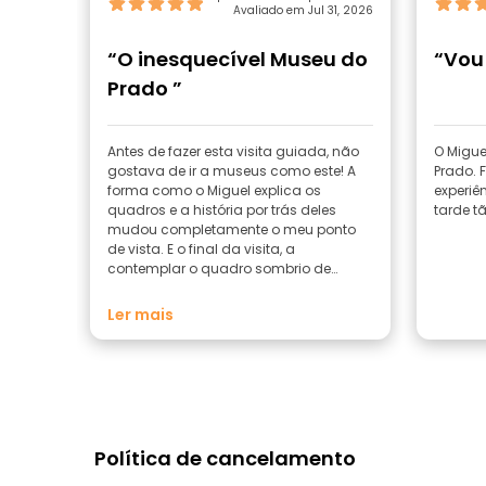
Avaliado em Jul 31, 2026
“O inesquecível Museu do
“Vou 
Prado ”
Antes de fazer esta visita guiada, não
O Migue
gostava de ir a museus como este! A
Prado. F
forma como o Miguel explica os
experiê
quadros e a história por trás deles
tarde tã
mudou completamente o meu ponto
de vista. E o final da visita, a
contemplar o quadro sombrio de
Goya, é incrível. Não deixem de fazer
esta visita guiada!
Ler mais
Política de cancelamento