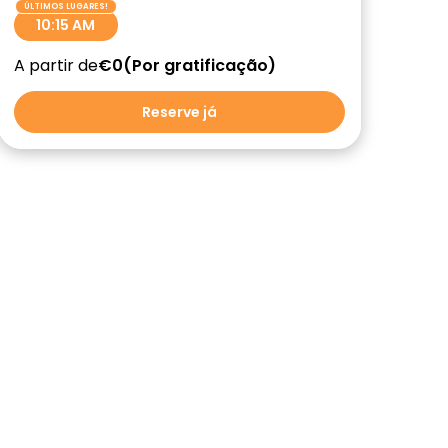
10:15 AM
A partir de
€0
Por gratificação
Reserve já