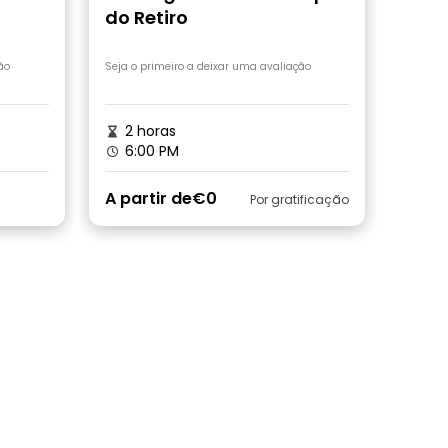
do Retiro
ão
Seja o primeiro a deixar uma avaliação
2 horas
6:00 PM
A partir de
€0
Por gratificação