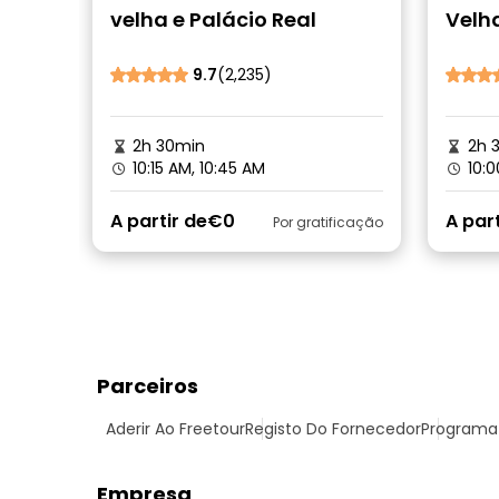
velha e Palácio Real
Velha
Curi
9.7
(2,235)
2h 30min
2h 
10:15 AM, 10:45 AM
10:0
A partir de
€0
A part
Por gratificação
Parceiros
Aderir Ao Freetour
Registo Do Fornecedor
Programa 
Empresa