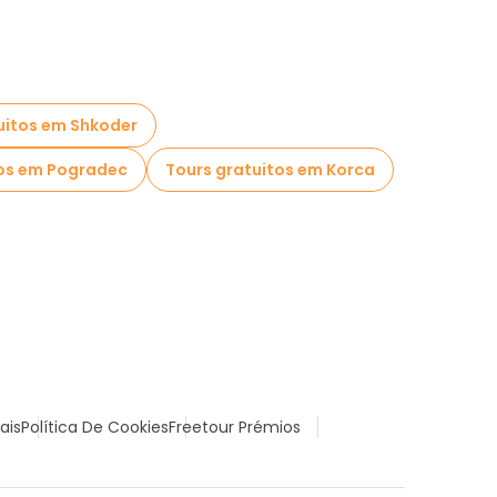
uitos em Shkoder
tos em Pogradec
Tours gratuitos em Korca
ais
Política De Cookies
Freetour Prémios