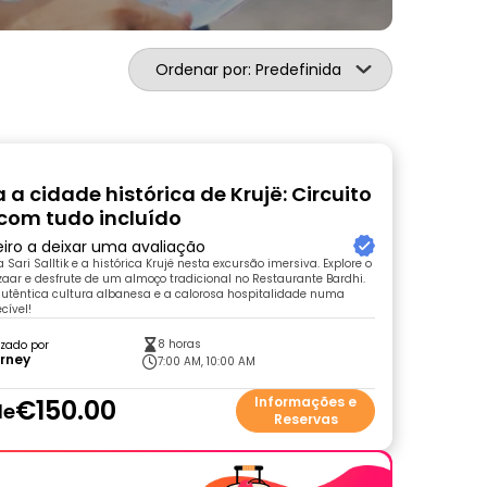
Ordenar por: Predefinida
 a cidade histórica de Krujë: Circuito
com tudo incluído
eiro a deixar uma avaliação
 Sari Salltik e a histórica Krujë nesta excursão imersiva. Explore o
zaar e desfrute de um almoço tradicional no Restaurante Bardhi.
autêntica cultura albanesa e a calorosa hospitalidade numa
cível!
8 horas
zado por
urney
7:00 AM, 10:00 AM
€150.00
Informações e
de
Reservas