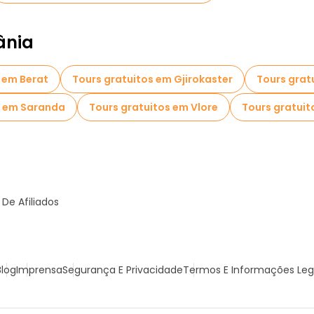
ânia
 em Berat
Tours gratuitos em Gjirokaster
Tours grat
s em Saranda
Tours gratuitos em Vlore
Tours gratui
De Afiliados
Blog
Imprensa
Segurança E Privacidade
Termos E Informações Leg