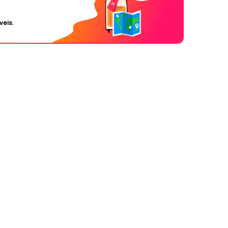
veis.