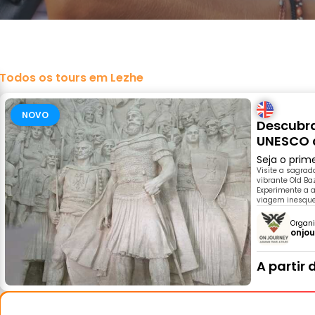
Todos os tours em Lezhe
NOVO
Descubra
UNESCO 
Seja o prim
Visite a sagrada
vibrante Old Ba
Experimente a 
viagem inesque
Organi
onjo
A partir 