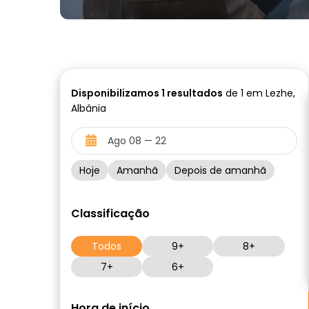
Disponibilizamos
1
resultados
de 1 em Lezhe,
Albânia
Hoje
Amanhã
Depois de amanhã
Classificação
Todos
9+
8+
7+
6+
Hora de início