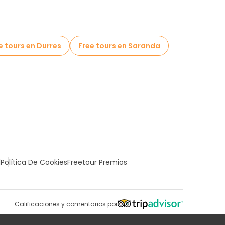
e tours en Durres
Free tours en Saranda
l
Política De Cookies
Freetour Premios
Calificaciones y comentarios por