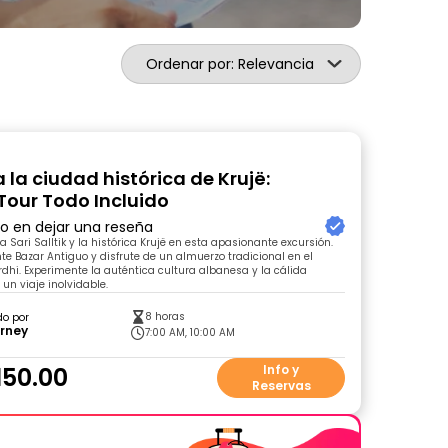
Ordenar por: Relevancia
 la ciudad histórica de Krujë:
our Todo Incluido
ro en dejar una reseña
a Sari Salltik y la histórica Krujë en esta apasionante excursión.
nte Bazar Antiguo y disfrute de un almuerzo tradicional en el
dhi. Experimente la auténtica cultura albanesa y la cálida
un viaje inolvidable.
8 horas
do por
urney
7:00 AM, 10:00 AM
150.00
Info y
Reservas