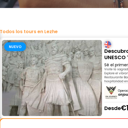
Todos los tours en Lezhe
NUEVO
Descubra
UNESCO T
Sé el prime
Visite la sagrad
Explore el vibra
Restaurante Bar
hospitalidad en 
Opera
onjo
€
Desde