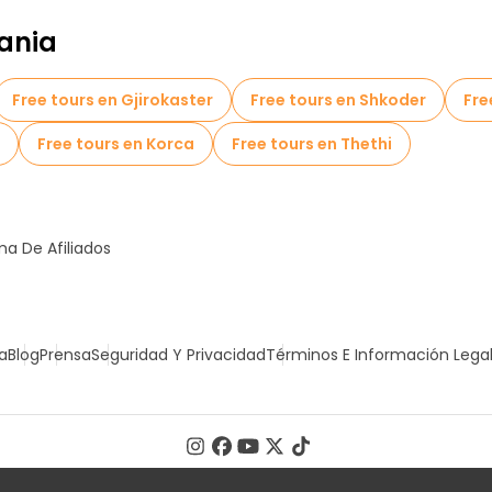
ania
Free tours en Gjirokaster
Free tours en Shkoder
Fre
Free tours en Korca
Free tours en Thethi
a De Afiliados
a
Blog
Prensa
Seguridad Y Privacidad
Términos E Información Lega