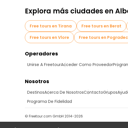
Explora más ciudades en Alb
Free tours en Tirana
Free tours en Berat
Free tours en Vlore
Free tours en Pogradec
Operadores
Unirse A Freetour
Acceder Como Proveedor
Program
Nosotros
Destinos
Acerca De Nosotros
Contacto
Grupos
Ayud
Programa De Fidelidad
© Freetour.com GmbH 2014-2026