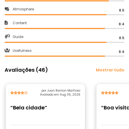
Atmosphere
8.5
Content
8.4
Guide
8.5
Usefulness
8.4
Avaliações (46)
Mostrar tudo
por Juan Ramon Martinez
Avaliado em Aug 05, 2026
“Bela cidade”
“Boa visit