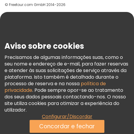
© Freetour.com GmbH 2014-2026
Ajuda
Blog
Imprensa
Segurança E Privacidade
Aviso sobre cookies
Termos E Informações Legais
Política De Cookies
Precisamos de algumas informações suas, como o
seu nome e endereço de e-mail, para fazer reservas
Freetour Prémios
e atender às suas solicitações de serviço através da
Programa De Fidelidade
plataforma. Isto também é detalhado durante o
processo de reserva e na nossa
política de
privacidade
. Pode sempre opor-se ao tratamento
dos seus dados pessoais contactando-nos. O nosso
site utiliza cookies para otimizar a experiência do
utilizador.
Configurar/Discordar
Concordar e fechar