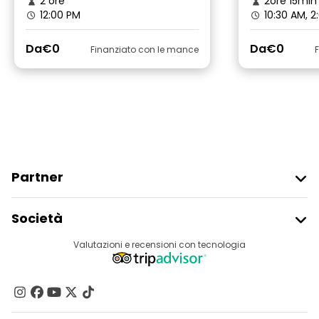
2 ore
2ore 15min
12:00 PM
10:30 AM, 2
Da
€0
Da
€0
Finanziato con le mance
Partner
Iscriviti Al Freetour
Società
Accesso Del Fornitore
Destinazioni
Valutazioni e recensioni con tecnologia
Programma Di Affiliazione
Chi Siamo
Contattaci
Gruppi