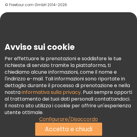
© Freetour.com GmbH 2014-2026
Aiuto
Blog
Stampa
Sicurezza E Privacy
Avviso sui cookie
Termini E Condizioni
Informativa Sui Cookie
Per effettuare le prenotazioni e soddisfare le tue
richieste di servizio tramite la piattaforma, ti
Freetour Premi
chiediamo alcune informazioni, come il nome e
Programma Di Fidelizzazione
l'indirizzo e-mail. Tali informazioni sono riportate in
dettaglio durante il processo di prenotazione e nella
nostra
informativa sulla privacy
. Puoi sempre opporti
al trattamento dei tuoi dati personali contattandoci.
Il nostro sito utilizza i cookie per offrire un'esperienza
utente ottimale.
Configurare/Disaccordo
Accetta e chiudi