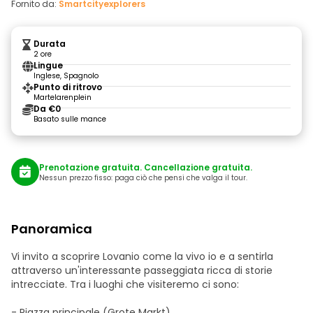
Fornito da:
Smartcityexplorers
Durata
2 ore
Lingue
Inglese, Spagnolo
Punto di ritrovo
Martelarenplein
Da €0
Basato sulle mance
Prenotazione gratuita. Cancellazione gratuita.
Nessun prezzo fisso: paga ciò che pensi che valga il tour.
Panoramica
Vi invito a scoprire Lovanio come la vivo io e a sentirla
attraverso un'interessante passeggiata ricca di storie
intrecciate. Tra i luoghi che visiteremo ci sono:
- Piazza principale (Grote Markt)