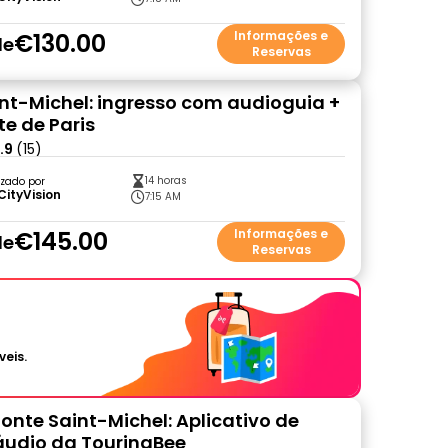
€130.00
Informações e
de
Reservas
nt-Michel: ingresso com audioguia +
te de Paris
.9
(15)
14 horas
zado por
CityVision
7:15 AM
€145.00
Informações e
de
Reservas
veis.
Monte Saint-Michel: Aplicativo de
áudio da TouringBee