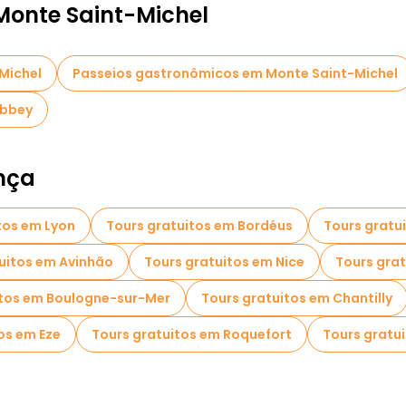
Monte Saint-Michel
Michel
Passeios gastronômicos em Monte Saint-Michel
Abbey
nça
tos em Lyon
Tours gratuitos em Bordéus
Tours gratu
uitos em Avinhão
Tours gratuitos em Nice
Tours grat
itos em Boulogne-sur-Mer
Tours gratuitos em Chantilly
os em Eze
Tours gratuitos em Roquefort
Tours gratu