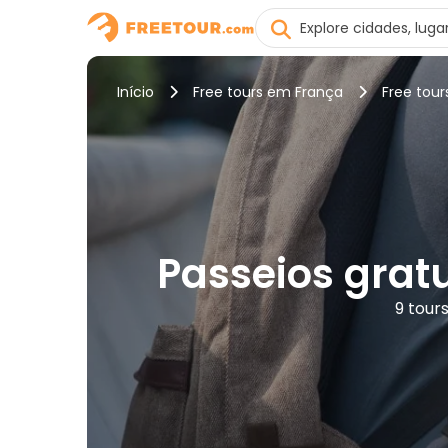
Início
Free tours em França
Free tou
Passeios grat
9 tour