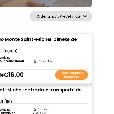
Ordenar por: Predefinida
o Monte Saint-Michel: bilhete de
.1
(10,069)
zado por
s International
30 minutos
€16.00
Informações e
de
Reservas
nt-Michel: entrada + transporte de
.9
(96)
14 horas
zado por
CityVision
7:15 AM