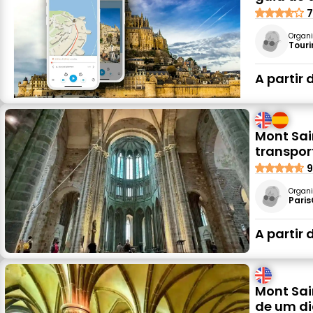
7
Organi
Tour
A partir 
Mont Sai
transpor
9
Organi
Paris
A partir 
Mont Sai
de um di