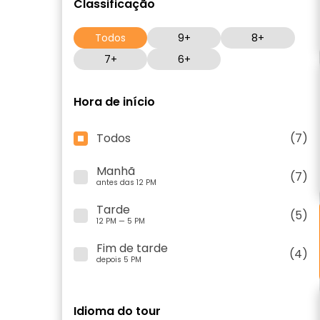
Classificação
Todos
9+
8+
7+
6+
Hora de início
Todos
(7)
Manhã
(7)
antes das 12 PM
Tarde
(5)
12 PM — 5 PM
Fim de tarde
(4)
depois 5 PM
Idioma do tour