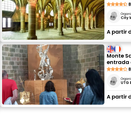
8
Organi
City
A partir 
Monte Sa
entrada 
8
Organi
UTG 
A partir 