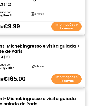
.3
(42)
zado por
2 horas
ingBee EU
€9.99
Informações e
de
Reservas
nt-Michel: ingresso e visita guiada +
te de Paris
.3
(15)
zado por
14 horas
CityVision
€165.00
Informações e
de
Reservas
nt-Michel: ingresso e visita guiada
a saindo de Paris