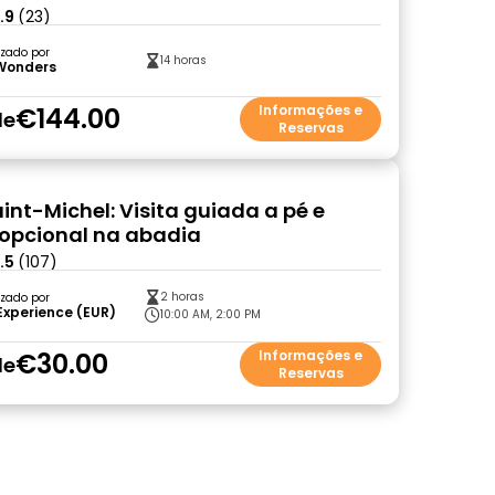
.9
(23)
zado por
14 horas
 Wonders
€144.00
Informações e
de
Reservas
int-Michel: Visita guiada a pé e
opcional na abadia
.5
(107)
2 horas
zado por
Experience (EUR)
10:00 AM, 2:00 PM
€30.00
Informações e
de
Reservas