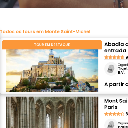
Todos os tours em Monte Saint-Michel
Abadia d
TOUR EM DESTAQUE
entrada
9
Organi
Tiqet
B.V.
A partir 
Mont Sai
Paris
8
Organi
Paris