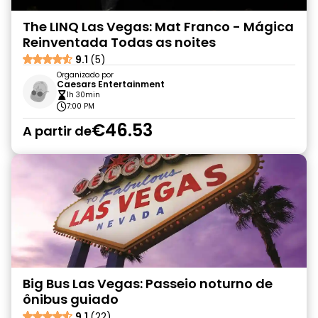
The LINQ Las Vegas: Mat Franco - Mágica
Reinventada Todas as noites
9.1
(5)
Organizado por
Caesars Entertainment
1h 30min
7:00 PM
€46.53
A partir de
Big Bus Las Vegas: Passeio noturno de
ônibus guiado
9.1
(22)