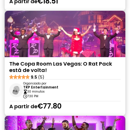
€18.51
A partir de
The Copa Room Las Vegas: O Rat Pack
está de volta!
9.5
(5)
Organizado por
TRP Entertainment
30 minutos
7:30 PM
€77.80
A partir de