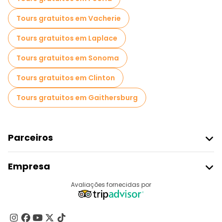
Tours gratuitos em Vacherie
Tours gratuitos em Laplace
Tours gratuitos em Sonoma
Tours gratuitos em Clinton
Tours gratuitos em Gaithersburg
Parceiros
Aderir Ao Freetour
Empresa
Registo Do Fornecedor
Destinos
Avaliações fornecidas por
Programa De Afiliados
Quem Somos
Contacte-Nos