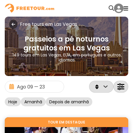
Free tours em Las Vegas
Passeios a pé noturnos
gratuitos em Las Vegas
149 tours em Las Vegas, EUA, em português e outros
idiomas
Hoje
Amanhã
Depois de amanhã
TOUR EM DESTAQUE