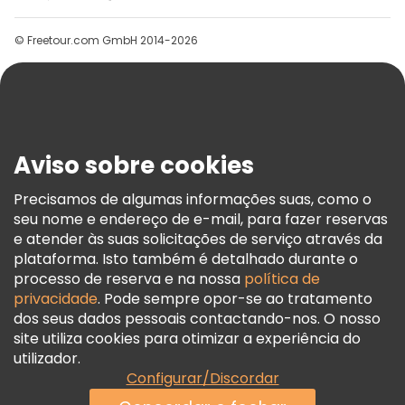
Grupos
© Freetour.com GmbH 2014-2026
Ajuda
Blog
Imprensa
Segurança E Privacidade
Aviso sobre cookies
Termos E Informações Legais
Política De Cookies
Precisamos de algumas informações suas, como o
seu nome e endereço de e-mail, para fazer reservas
Freetour Prémios
e atender às suas solicitações de serviço através da
Programa De Fidelidade
plataforma. Isto também é detalhado durante o
processo de reserva e na nossa
política de
privacidade
. Pode sempre opor-se ao tratamento
dos seus dados pessoais contactando-nos. O nosso
site utiliza cookies para otimizar a experiência do
utilizador.
Configurar/Discordar