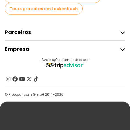
Tours gratuitos em Lackenbach
Parceiros
Aderir Ao Freetour
Empresa
Registo Do Fornecedor
Destinos
Avaliações fornecidas por
Programa De Afiliados
Quem Somos
Contacte-Nos
Grupos
© Freetour.com GmbH 2014-2026
Ajuda
Blog
Imprensa
Segurança E Privacidade