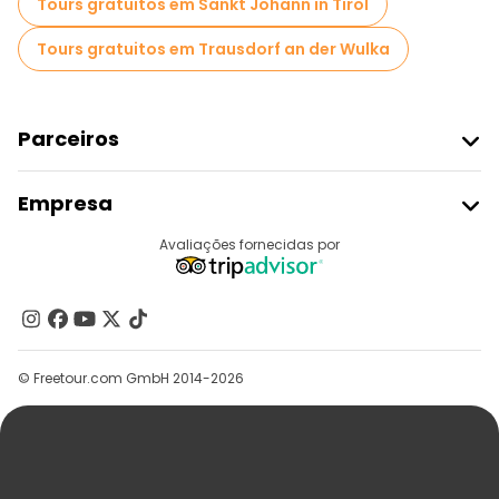
Tours gratuitos em Sankt Johann in Tirol
Tours gratuitos em Trausdorf an der Wulka
Parceiros
Aderir Ao Freetour
Empresa
Registo Do Fornecedor
Destinos
Avaliações fornecidas por
Programa De Afiliados
Quem Somos
Contacte-Nos
Grupos
© Freetour.com GmbH 2014-2026
Ajuda
Blog
Imprensa
Segurança E Privacidade