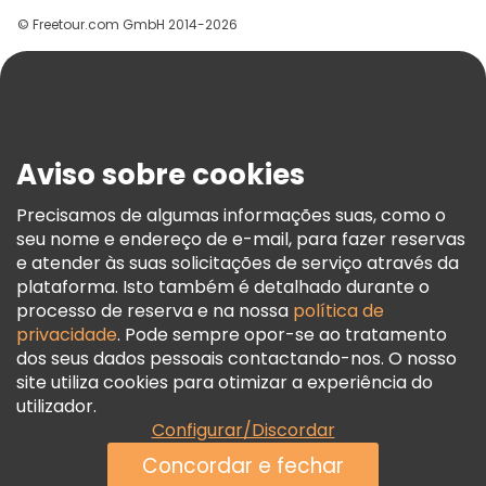
Grupos
© Freetour.com GmbH 2014-2026
Ajuda
Blog
Imprensa
Segurança E Privacidade
Aviso sobre cookies
Termos E Informações Legais
Política De Cookies
Precisamos de algumas informações suas, como o
seu nome e endereço de e-mail, para fazer reservas
Freetour Prémios
e atender às suas solicitações de serviço através da
Programa De Fidelidade
plataforma. Isto também é detalhado durante o
processo de reserva e na nossa
política de
privacidade
. Pode sempre opor-se ao tratamento
dos seus dados pessoais contactando-nos. O nosso
site utiliza cookies para otimizar a experiência do
utilizador.
Configurar/Discordar
Concordar e fechar