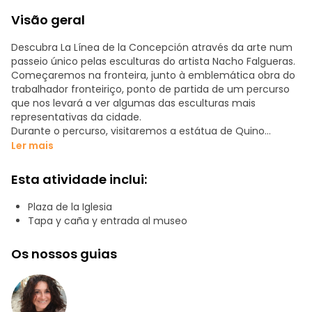
Visão geral
Descubra La Línea de la Concepción através da arte num
passeio único pelas esculturas do artista Nacho Falgueras.
Começaremos na fronteira, junto à emblemática obra do
trabalhador fronteiriço, ponto de partida de um percurso
que nos levará a ver algumas das esculturas mais
representativas da cidade.
Durante o percurso, visitaremos a estátua de Quino
Romero, o monólito dos mergulhadores, a figura de
Ler mais
Camarón e terminaremos na obra emblemática de Las
Tres Gracias, situada junto à igreja.
Esta atividade inclui:
Ao longo do percurso, ficaremos a conhecer não só as
obras, mas também as histórias, anedotas e o significado
Plaza de la Iglesia
por detrás de cada uma delas.
Tapa y caña y entrada al museo
A experiência culmina na sala de exposições de Nacho
Os nossos guias
Falgueras, onde se encontra a sua obra mais íntima e
pessoal. Aí aprofundaremos a sua biografia e, através de
um pequeno vídeo, descobriremos a vida e a carreira
deste grande artista.