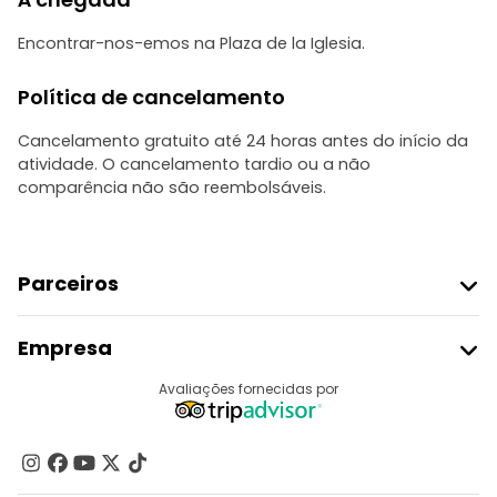
Encontrar-nos-emos na Plaza de la Iglesia.
Política de cancelamento
Cancelamento gratuito até 24 horas antes do início da
atividade. O cancelamento tardio ou a não
comparência não são reembolsáveis.
Parceiros
Aderir Ao Freetour
Empresa
Registo Do Fornecedor
Destinos
Avaliações fornecidas por
Programa De Afiliados
Quem Somos
Contacte-Nos