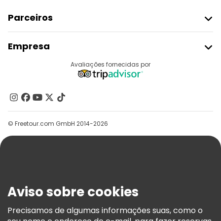
Parceiros
Aderir Ao Freetour
Empresa
Registo Do Fornecedor
Destinos
Avaliações fornecidas por
Programa De Afiliados
Quem Somos
Contacte-Nos
Grupos
© Freetour.com GmbH 2014-2026
Ajuda
Blog
Imprensa
Segurança E Privacidade
Aviso sobre cookies
Termos E Informações Legais
Política De Cookies
Precisamos de algumas informações suas, como o