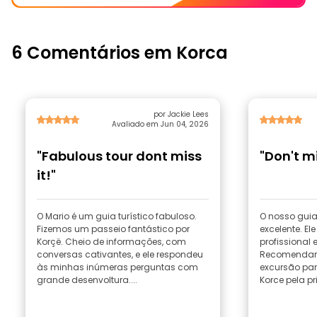
6 Comentários em Korca
por Jackie Lees
Avaliado em Jun 04, 2026
"Fabulous tour dont miss
"Don't mi
it!"
O Mario é um guia turístico fabuloso.
O nosso guia 
Fizemos um passeio fantástico por
excelente. El
Korçë. Cheio de informações, com
profissional 
conversas cativantes, e ele respondeu
Recomendam
às minhas inúmeras perguntas com
excursão par
grande desenvoltura....
Korce pela pr