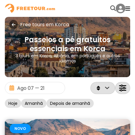
Free tours em Korca
Passeios a pé gratuitos
essenciais em Korca
3 tours em Korca, Albânia, em português e outros
idiomas
Hoje
Amanhã
Depois de amanhã
NOVO