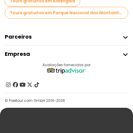
Tours gratuitos em Kiwengwa
Tours gratuitos em Parque Nacional das Montanhas Udzungwa
Parceiros
Aderir Ao Freetour
Empresa
Registo Do Fornecedor
Destinos
Avaliações fornecidas por
Programa De Afiliados
Quem Somos
Contacte-Nos
Grupos
© Freetour.com GmbH 2014-2026
Ajuda
Blog
Imprensa
Segurança E Privacidade