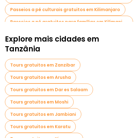
Passeios a pé culturais gratuitos em Kilimanjaro
Passeios a pé gratuitos para famílias em Kilimanjaro
Atividades esportivas em Kilimanjaro
Explore mais cidades em
Visitas ao mercado em Kilimanjaro
Tanzânia
Visitas de degustação locais em Kilimanjaro
Tours gratuitos em Zanzibar
Passeios gratuitos de um dia em Kilimanjaro
Tours gratuitos em Arusha
Passeios de bicicleta em Kilimanjaro
Tours gratuitos em Dar es Salaam
Passeios gastronômicos em Kilimanjaro
Tours gratuitos em Moshi
Passeios gratuitos perto Kilimanjaro International Airport
Tours gratuitos em Jambiani
Passeios gratuitos perto Mount Kilimanjaro National Park
Tours gratuitos em Karatu
Passeios gratuitos perto MOSHI TANZANIA