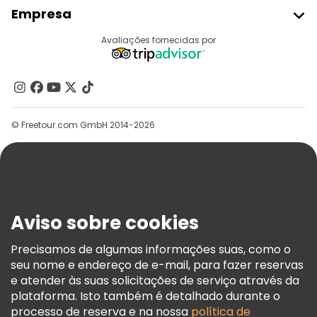
Aderir Ao Freetour
Empresa
Registo Do Fornecedor
Destinos
Avaliações fornecidas por
Programa De Afiliados
Quem Somos
Contacte-Nos
Grupos
© Freetour.com GmbH 2014-2026
Ajuda
Blog
Imprensa
Segurança E Privacidade
Aviso sobre cookies
Termos E Informações Legais
Política De Cookies
Precisamos de algumas informações suas, como o
seu nome e endereço de e-mail, para fazer reservas
Freetour Prémios
e atender às suas solicitações de serviço através da
Programa De Fidelidade
plataforma. Isto também é detalhado durante o
processo de reserva e na nossa
política de