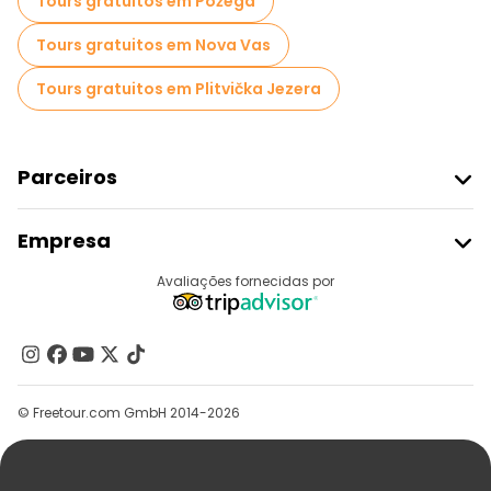
Tours gratuitos em Požega
Tours gratuitos em Nova Vas
Tours gratuitos em Plitvička Jezera
Parceiros
Aderir Ao Freetour
Empresa
Registo Do Fornecedor
Destinos
Avaliações fornecidas por
Programa De Afiliados
Quem Somos
Contacte-Nos
Grupos
© Freetour.com GmbH 2014-2026
Ajuda
Blog