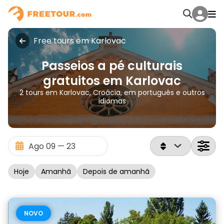
Free tours em Karlovac
Passeios a pé culturais
gratuitos em Karlovac
2 tours em Karlovac, Croácia, em português e outros
idiomas
Hoje
Amanhã
Depois de amanhã
NOVO