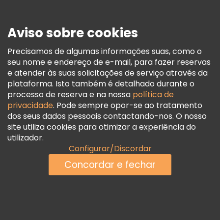
Imprensa
Segurança E Privacidade
Aviso sobre cookies
Termos E Informações Legais
Política De Cookies
Precisamos de algumas informações suas, como o
seu nome e endereço de e-mail, para fazer reservas
Freetour Prémios
e atender às suas solicitações de serviço através da
Programa De Fidelidade
plataforma. Isto também é detalhado durante o
processo de reserva e na nossa
política de
privacidade
. Pode sempre opor-se ao tratamento
dos seus dados pessoais contactando-nos. O nosso
site utiliza cookies para otimizar a experiência do
utilizador.
Configurar/Discordar
Concordar e fechar