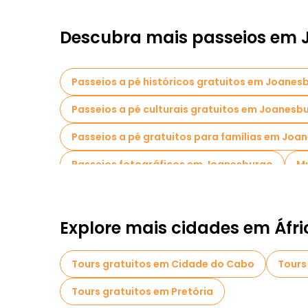
Descubra mais passeios em
Passeios a pé históricos gratuitos em Joanes
Passeios a pé culturais gratuitos em Joanesb
Passeios a pé gratuitos para famílias em Joa
Passeios fotográficos em Joanesburgo
M
Visitas de degustação locais em Joanesburgo
Passeios de bicicleta em Joanesburgo
Pas
Explore mais cidades em Áfri
Passeios gratuitos perto Apartheid Museum
Tours gratuitos em Cidade do Cabo
Tours
Tours gratuitos em Pretória