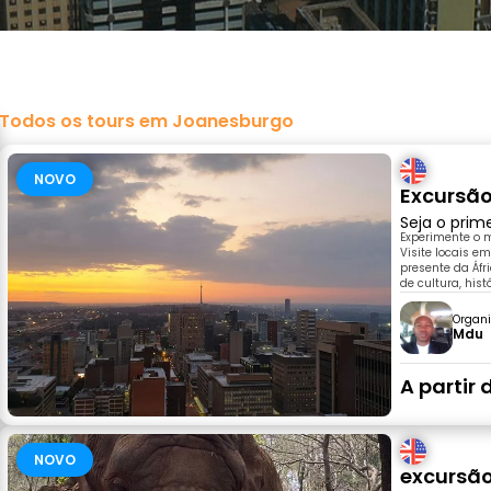
Todos os tours em Joanesburgo
NOVO
Excursão
Seja o prim
Experimente o 
Visite locais e
presente da Áfr
de cultura, hist
Organi
Mdu
A partir 
NOVO
excursão