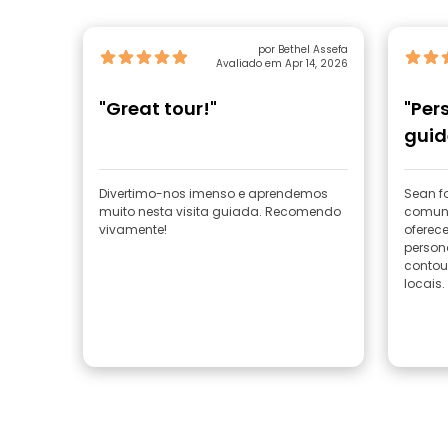
por Bethel Assefa
Avaliado em Apr 14, 2026
"Great tour!"
"Per
guid
Divertimo-nos imenso e aprendemos
Sean f
muito nesta visita guiada. Recomendo
comuni
vivamente!
oferec
personalizadas 
contou 
locais.