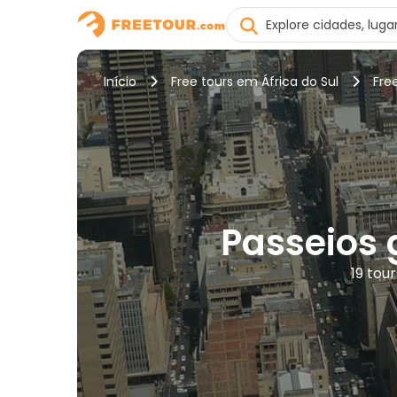
Início
Free tours em África do Sul
Fre
Passeios
19 tou