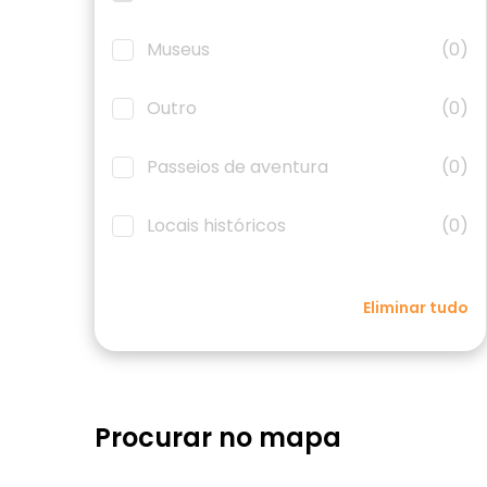
Museus
(0)
Outro
(0)
Passeios de aventura
(0)
Locais históricos
(0)
Eliminar tudo
Procurar no mapa