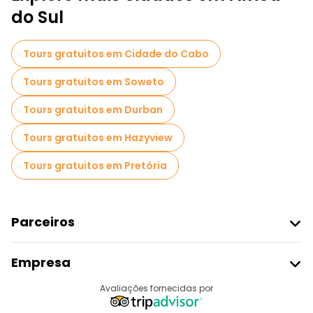
do Sul
Passeios fotográficos em Joanesburgo
Museus em Joanesburgo
Tours gratuitos em Cidade do Cabo
Visitas ao mercado em Joanesburgo
Tours gratuitos em Soweto
Visitas de degustação locais em Joanesburgo
Tours gratuitos em Durban
Passeios gratuitos de um dia em Joanesburgo
Tours gratuitos em Hazyview
Passeios a pé noturnos gratuitos em Joanesburgo
Tours gratuitos em Pretória
Passeios de bicicleta em Joanesburgo
Passeios gratuitos perto Hector Pieterson Memorial
Parceiros
Passeios gratuitos perto SOWETO TOWERS
Aderir Ao Freetour
Empresa
Registo Do Fornecedor
Passeios gratuitos perto VILAKAZI STREET TOURISM
Destinos
Avaliações fornecidas por
Programa De Afiliados
Quem Somos