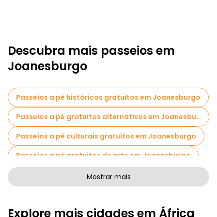
Descubra mais passeios em
Joanesburgo
Passeios a pé históricos gratuitos em Joanesburgo
Passeios a pé gratuitos alternativos em Joanesburgo
Passeios a pé culturais gratuitos em Joanesburgo
Passeios a pé gratuitos de arte em Joanesburgo
Passeios a pé gratuitos para famílias em Joanesburgo
Mostrar mais
Passeios de Pub Crawl em Joanesburgo
Explore mais cidades em África
Atividades esportivas em Joanesburgo