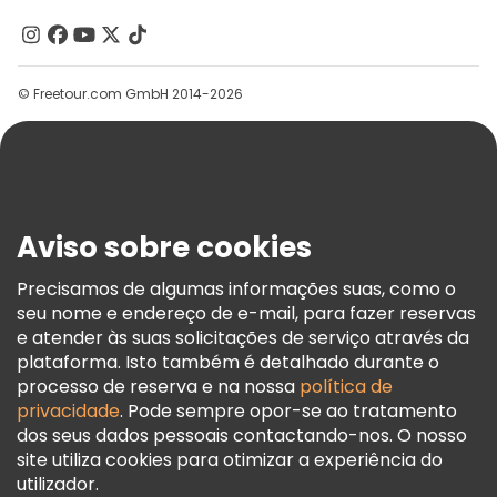
Contacte-Nos
Grupos
© Freetour.com GmbH 2014-2026
Ajuda
Blog
Imprensa
Segurança E Privacidade
Aviso sobre cookies
Termos E Informações Legais
Política De Cookies
Precisamos de algumas informações suas, como o
seu nome e endereço de e-mail, para fazer reservas
Freetour Prémios
e atender às suas solicitações de serviço através da
Programa De Fidelidade
plataforma. Isto também é detalhado durante o
processo de reserva e na nossa
política de
privacidade
. Pode sempre opor-se ao tratamento
dos seus dados pessoais contactando-nos. O nosso
site utiliza cookies para otimizar a experiência do
utilizador.