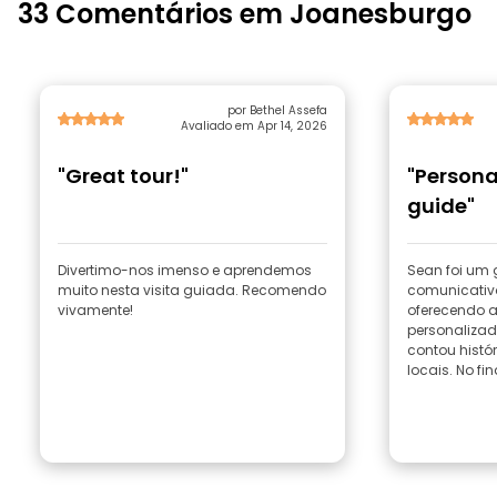
33 Comentários em Joanesburgo
por Bethel Assefa
Avaliado em Apr 14, 2026
"Great tour!"
"Persona
guide"
Divertimo-nos imenso e aprendemos
Sean foi um 
muito nesta visita guiada. Recomendo
comunicativo
vivamente!
oferecendo a
personalizadas à rota origin
contou histór
locais. No fin