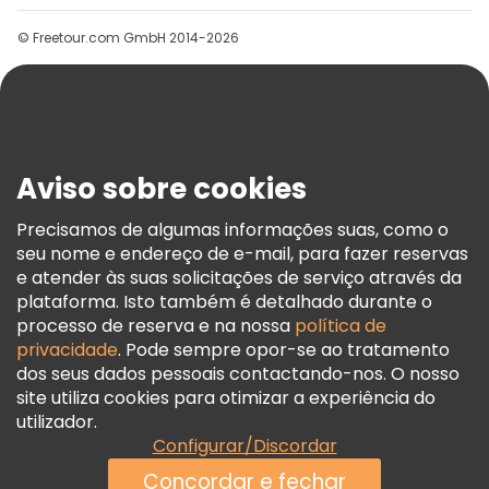
Grupos
© Freetour.com GmbH 2014-2026
Ajuda
Blog
Imprensa
Segurança E Privacidade
Aviso sobre cookies
Termos E Informações Legais
Política De Cookies
Precisamos de algumas informações suas, como o
seu nome e endereço de e-mail, para fazer reservas
Freetour Prémios
e atender às suas solicitações de serviço através da
Programa De Fidelidade
plataforma. Isto também é detalhado durante o
processo de reserva e na nossa
política de
privacidade
. Pode sempre opor-se ao tratamento
dos seus dados pessoais contactando-nos. O nosso
site utiliza cookies para otimizar a experiência do
utilizador.
Configurar/Discordar
Concordar e fechar