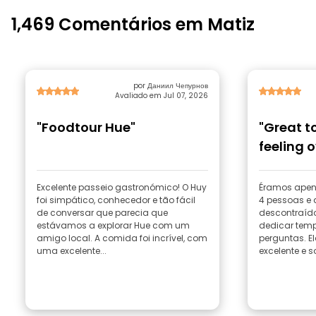
1,469 Comentários em Matiz
por Даниил Чепурнов
Avaliado em Jul 07, 2026
"Foodtour Hue"
"Great t
feeling 
informat
Excelente passeio gastronómico! O Huy
Éramos apen
foi simpático, conhecedor e tão fácil
4 pessoas e 
de conversar que parecia que
descontraído
estávamos a explorar Hue com um
dedicar temp
amigo local. A comida foi incrível, com
perguntas. E
uma excelente...
excelente e s