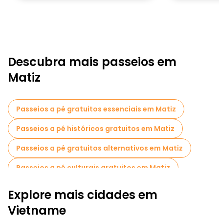
Descubra mais passeios em
Matiz
Passeios a pé gratuitos essenciais em Matiz
Passeios a pé históricos gratuitos em Matiz
Passeios a pé gratuitos alternativos em Matiz
Passeios a pé culturais gratuitos em Matiz
Passeios a pé gratuitos para famílias em Matiz
Explore mais cidades em
Cruzeiros em Matiz
Vietname