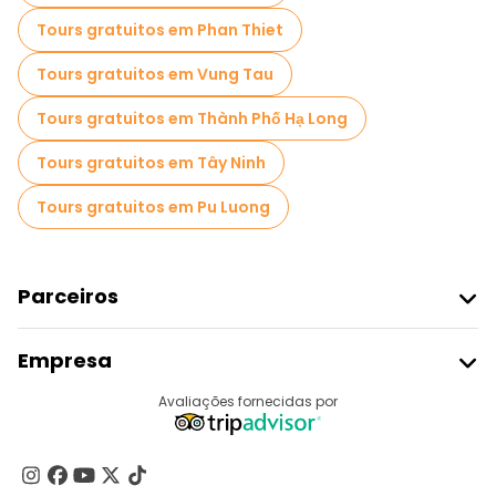
Tours gratuitos em Phan Thiet
Tours gratuitos em Vung Tau
Tours gratuitos em Thành Phố Hạ Long
Tours gratuitos em Tây Ninh
Tours gratuitos em Pu Luong
Parceiros
Aderir Ao Freetour
Empresa
Registo Do Fornecedor
Destinos
Avaliações fornecidas por
Programa De Afiliados
Quem Somos
Contacte-Nos