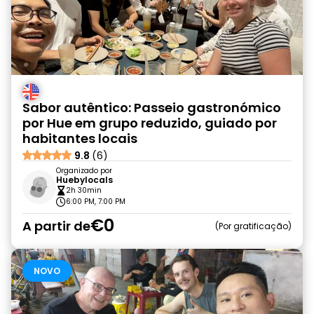
Sabor autêntico: Passeio gastronómico
por Hue em grupo reduzido, guiado por
habitantes locais
9.8
(6)
Organizado por
Huebylocals
2h 30min
6:00 PM, 7:00 PM
€0
A partir de
Por gratificação
NOVO