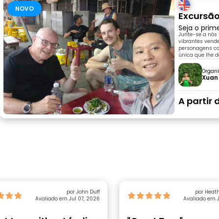
NOVO
Excursã
Seja o prim
Junte-se a nós
vibrantes vend
personagens col
única que lhe 
Organi
Xuan
A partir 
por John Duff
por Heat
Avaliado em Jul 07, 2026
Avaliado em J