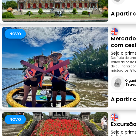
A partir 
NOVO
Mercado 
com cest
Seja o prim
Desfrute de uma
barco de cesto
de culinária co
mistura perfeit
Organi
Trav
A partir 
NOVO
Excursão
Seja o prim