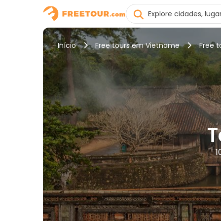
Início
Free tours em Vietname
Free t
T
1