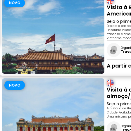
NOVO
Visita à
America
Seja o prim
Explore o passa
Descubra histór
francesa e amer
Vietname mode
Organi
Trav
A partir 
NOVO
Visita à
almoço/
Seja o prim
A história de H
Cidade Proibida
Uma mistura per
Organi
Trav