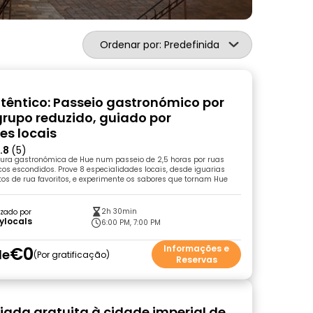
Ordenar por: Predefinida
têntico: Passeio gastronómico por
rupo reduzido, guiado por
es locais
.8
(5)
tura gastronómica de Hue num passeio de 2,5 horas por ruas
s escondidos. Prove 8 especialidades locais, desde iguarias
tos de rua favoritos, e experimente os sabores que tornam Hue
2h 30min
zado por
ylocals
6:00 PM, 7:00 PM
€0
Informações e
de
Por gratificação
Reservas
uiada gratuita à cidade imperial de