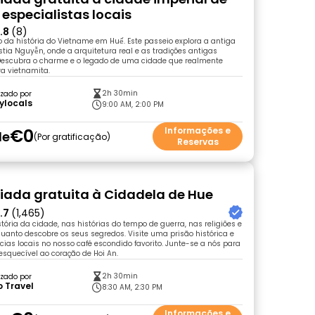
especialistas locais
.8
(8)
o da história do Vietname em Huế. Este passeio explora a antiga
stia Nguyễn, onde a arquitetura real e as tradições antigas
escubra o charme e o legado de uma cidade que realmente
a vietnamita.
2h 30min
zado por
ylocals
9:00 AM, 2:00 PM
€0
Informações e
de
Por gratificação
Reservas
uiada gratuita à Cidadela de Hue
.7
(1,465)
tória da cidade, nas histórias do tempo de guerra, nas religiões e
anto descobre os seus segredos. Visite uma prisão histórica e
ícias locais no nosso café escondido favorito. Junte-se a nós para
squecível ao coração de Hoi An.
2h 30min
zado por
 Travel
8:30 AM, 2:30 PM
Informações e