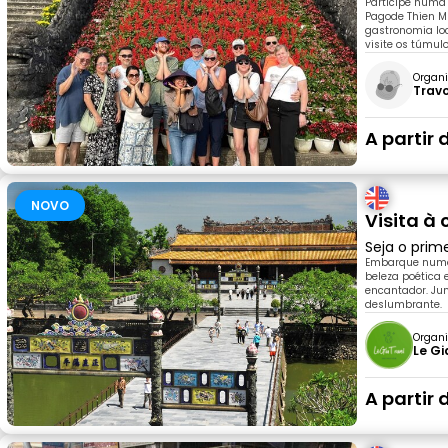
Participe numa 
Pagode Thien Mu
gastronomia loc
visite os túmul
Organi
Trav
A partir 
NOVO
Visita à
Seja o prim
Embarque numa 
beleza poética 
encantador. Ju
deslumbrante.
Organi
Le Gi
A partir 