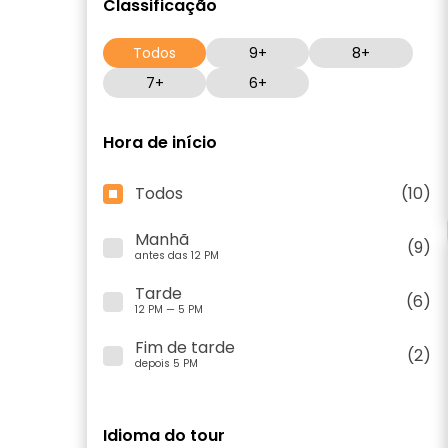
Classificação
Todos
9+
8+
7+
6+
Hora de início
Todos
(10)
Manhã
(9)
antes das 12 PM
Tarde
(6)
12 PM — 5 PM
Fim de tarde
(2)
depois 5 PM
Idioma do tour