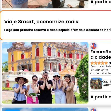
A partir 
Viaje Smart, economize mais
Faça sua primeira reserva e desbloqueie ofertas e descontos incrí
Excursão
a cidade
9
Descubra a bel
situada entre H
caminhada até à
Organi
Gowi
A partir 