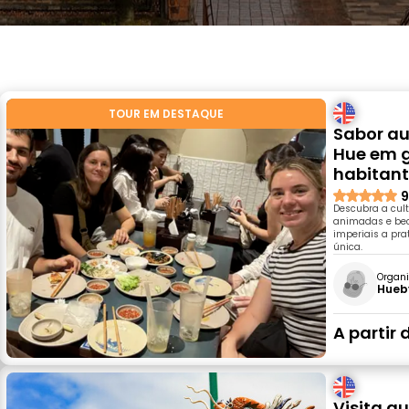
TOUR EM DESTAQUE
Sabor au
Hue em g
habitant
9
Descubra a cul
animadas e beco
imperiais a pra
única.
Organi
Hueb
A partir 
Visita g