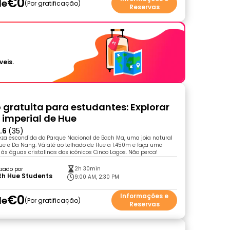
€0
de
Por gratificação
Reservas
veis.
 gratuita para estudantes: Explorar
 imperial de Hue
.6
(35)
eza escondida do Parque Nacional de Bach Ma, uma joia natural
ue e Da Nang. Vá até ao telhado de Hue a 1.450m e faça uma
s águas cristalinas dos icónicos Cinco Lagos. Não perca!
2h 30min
zado por
th Hue Students
9:00 AM, 2:30 PM
€0
Informações e
de
Por gratificação
Reservas