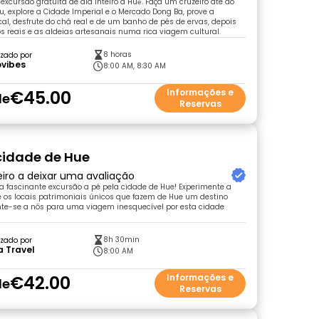
excursão gratuita de dia inteiro a Huế. Faça um cruzeiro até ao
, explore a Cidade Imperial e o Mercado Dong Ba, prove a
al, desfrute do chá real e de um banho de pés de ervas, depois
os reais e as aldeias artesanais numa rica viagem cultural.
8 horas
zado por
ovibes
8:00 AM, 8:30 AM
€45.00
Informações e
de
Reservas
 cidade de Hue
eiro a deixar uma avaliação
fascinante excursão a pé pela cidade de Hue! Experimente a
e os locais patrimoniais únicos que fazem de Hue um destino
nte-se a nós para uma viagem inesquecível por esta cidade
8h 30min
zado por
a Travel
8:00 AM
€42.00
Informações e
de
Reservas