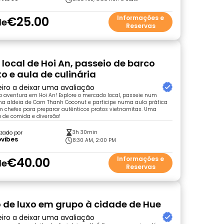
€25.00
Informações e
de
Reservas
local de Hoi An, passeio de barco
o e aula de culinária
eiro a deixar uma avaliação
 aventura em Hoi An! Explore o mercado local, passeie num
 na aldeia de Cam Thanh Coconut e participe numa aula prática
m chefes para preparar autênticos pratos vietnamitas. Uma
a de comida e diversão!
3h 30min
zado por
ovibes
8:30 AM, 2:00 PM
€40.00
Informações e
de
Reservas
 de luxo em grupo à cidade de Hue
eiro a deixar uma avaliação