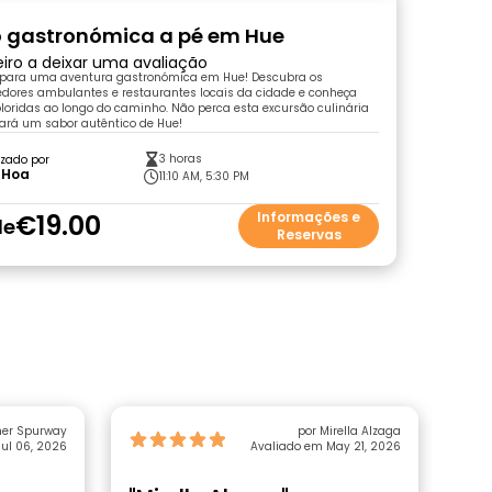
o gastronómica a pé em Hue
eiro a deixar uma avaliação
 para uma aventura gastronómica em Hue! Descubra os
edores ambulantes e restaurantes locais da cidade e conheça
oridas ao longo do caminho. Não perca esta excursão culinária
dará um sabor autêntico de Hue!
3 horas
zado por
 Hoa
11:10 AM, 5:30 PM
€19.00
Informações e
de
Reservas
her Spurway
por Mirella Alzaga
ul 06, 2026
Avaliado em May 21, 2026