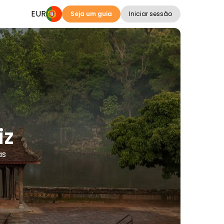
EUR
Seja um guia
Iniciar sessão
iz
as