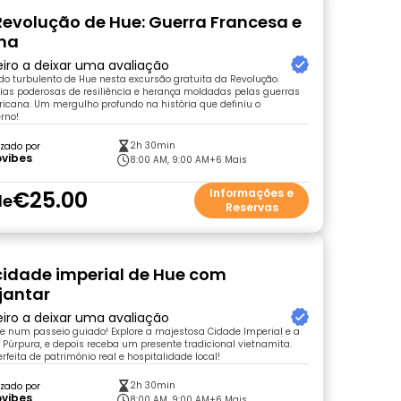
 Revolução de Hue: Guerra Francesa e
na
eiro a deixar uma avaliação
do turbulento de Hue nesta excursão gratuita da Revolução.
ias poderosas de resiliência e herança moldadas pelas guerras
icana. Um mergulho profundo na história que definiu o
rno!
2h 30min
zado por
ovibes
8:00 AM, 9:00 AM
+6 Mais
€25.00
Informações e
de
Reservas
 cidade imperial de Hue com
jantar
eiro a deixar uma avaliação
ue num passeio guiado! Explore a majestosa Cidade Imperial e a
 Púrpura, e depois receba um presente tradicional vietnamita.
feita de património real e hospitalidade local!
2h 30min
zado por
ovibes
8:00 AM, 9:00 AM
+6 Mais