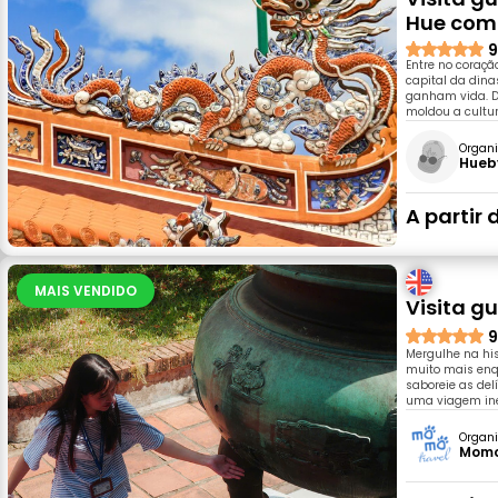
Hue com 
9
Entre no coraçã
capital da dina
ganham vida. D
moldou a cultur
Organi
Hueb
A partir 
MAIS VENDIDO
Visita g
9
Mergulhe na his
muito mais enqu
saboreie as del
uma viagem ine
Organi
Momo